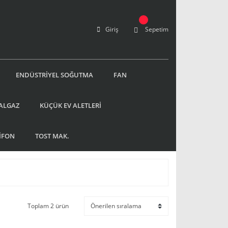
Giriş
Sepetim
ENDÜSTRİYEL SOĞUTMA
FAN
ALGAZ
KÜÇÜK EV ALETLERİ
İFON
TOST MAK.
Toplam 2 ürün