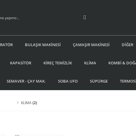
İRATÖR
BULAŞIK MAKİNESİ
ÇAMAŞIR MAKİNESİ
DİĞER
KAPASİTÖR
KİREÇ TEMİZLİK
KLİMA
KOMBİ & DOĞ
SEMAVER - ÇAY MAK.
SOBA UFO
SÜPÜRGE
TERMOS
KLİMA
(2)