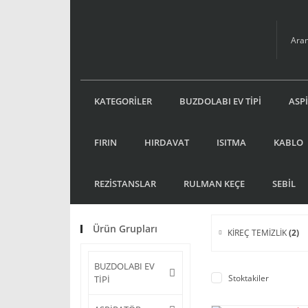
KATEGORİLER
BUZDOLABI EV TİPİ
ASP
FIRIN
HIRDAVAT
ISITMA
KABLO
REZİSTANSLAR
RULMAN KEÇE
SEBİL
Ürün Grupları
KİREÇ TEMİZLİK
(2)
BUZDOLABI EV
Stoktakiler
TİPİ