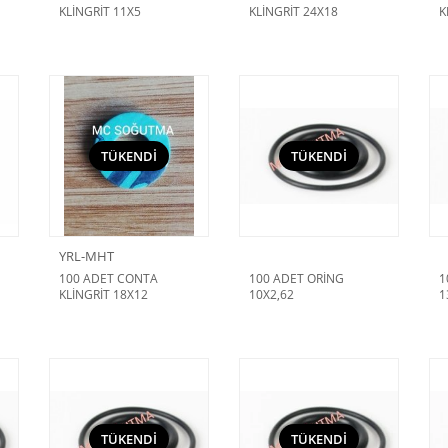
KLİNGRİT 11X5
KLİNGRİT 24X18
K
I
TÜKENDİ
TÜKENDİ
YRL-MHT
100 ADET CONTA
100 ADET ORİNG
1
KLİNGRİT 18X12
10X2,62
1
TÜKENDİ
TÜKENDİ