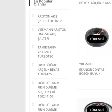
En Populer
BÜYÜK+KÜÇÜK PLAKA
Olanlar
EŞAJÖR CONTASI TAKIM
VAİLLANT TURBOTEC
ARİSTON AKIŞ
ŞALTERİ DELİKSİZ
VIESMANN ARISTON
UNO SU AKIŞ
ŞALTERİ
TÜKENDİ
TAMİR TAKIMI
VAİLLANT
TURBOTEC
YRL-MHT
FIRIN DÜĞME
ARÇELİK BEYAZ
EŞANJÖR CONTASI
BOSCH BÜYÜK
150244253
DÖRTLÜ TAKIM
FIRIN DÜĞME
ARÇELİK GRİ
150244157
DÖRTLÜ TAKIM
FIRIN DÜĞME
TÜKENDİ