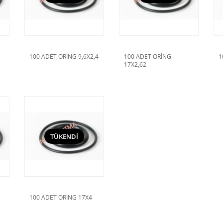
100 ADET ORİNG 9,6X2,4
100 ADET ORİNG
1
17X2,62
TÜKENDİ
100 ADET ORİNG 17X4