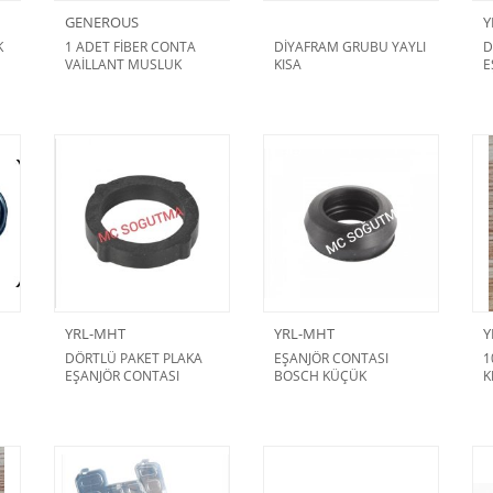
GENEROUS
Y
K
1 ADET FİBER CONTA
DİYAFRAM GRUBU YAYLI
D
VAİLLANT MUSLUK
KISA
E
B
YRL-MHT
YRL-MHT
Y
DÖRTLÜ PAKET PLAKA
EŞANJÖR CONTASI
1
EŞANJÖR CONTASI
BOSCH KÜÇÜK
K
4,5MM DÖRTLÜ PAKET