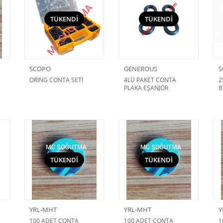
TÜKENDİ
TÜKENDİ
SCOPO
GENEROUS
S
ORİNG CONTA SETİ
4LÜ PAKET CONTA
2
PLAKA EŞANJÖR
B
VIESSMAN WH1C WH1A
TÜKENDİ
TÜKENDİ
YRL-MHT
YRL-MHT
Y
100 ADET CONTA
100 ADET CONTA
1