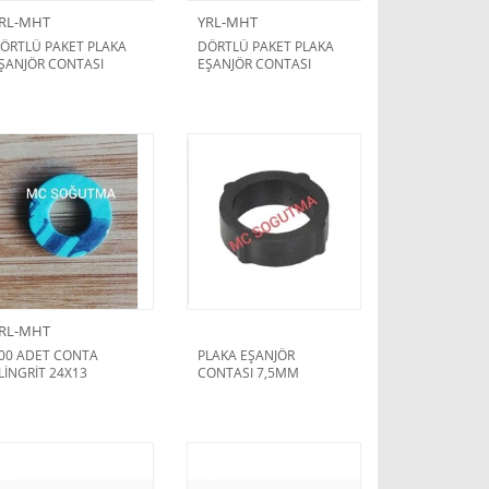
RL-MHT
YRL-MHT
ÖRTLÜ PAKET PLAKA
DÖRTLÜ PAKET PLAKA
ŞANJÖR CONTASI
EŞANJÖR CONTASI
AYMAK
VAILLANT TURBOTEC
KÜÇÜK
RL-MHT
00 ADET CONTA
PLAKA EŞANJÖR
LİNGRİT 24X13
CONTASI 7,5MM