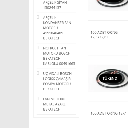
ARÇELİK SİYAH
150244137
ARÇELİK
KONDANSER FAN
MOTORU
100 ADET ORİNG
4151840485
12,37X2,62
BEKATECH
NOFROST FAN
MOTORU BOSCH
BEKATECH
KABLOLU 00491665
ÜÇ VİDALI BOSCH
TÜKENDİ
LOGIXX ÇAMAŞIR
POMPA MOTORU
BEKATECH
FAN MOTORU
METAL AYAKLI
BEKATECH
100 ADET ORİNG 18X4