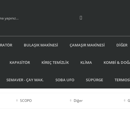
İRATÖR
BULAŞIK MAKİNESİ
ÇAMAŞIR MAKİNESİ
DİĞER
KAPASİTÖR
KİREÇ TEMİZLİK
KLİMA
KOMBİ & DOĞ
SEMAVER - ÇAY MAK.
SOBA UFO
SÜPÜRGE
TERMOS
SCOPO
Diğer
G