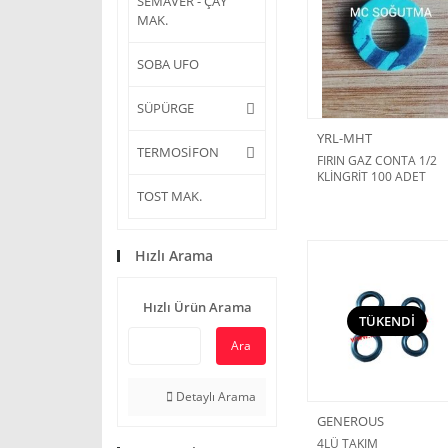
SEMAVER - ÇAY
MAK.
SOBA UFO
SÜPÜRGE
YRL-MHT
TERMOSİFON
FIRIN GAZ CONTA 1/2
KLİNGRİT 100 ADET
2MM
TOST MAK.
Hızlı Arama
Hızlı Ürün Arama
TÜKENDİ
Ara
Detaylı Arama
GENEROUS
4LÜ TAKIM