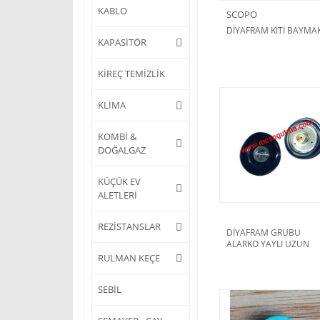
KABLO
SCOPO
DİYAFRAM KİTİ BAYMA
KAPASİTÖR
KİREÇ TEMİZLİK
KLİMA
KOMBİ &
DOĞALGAZ
KÜÇÜK EV
ALETLERİ
REZİSTANSLAR
DİYAFRAM GRUBU
ALARKO YAYLI UZUN
RULMAN KEÇE
SEBİL