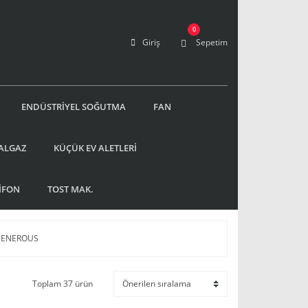
0
Giriş
Sepetim
ENDÜSTRİYEL SOĞUTMA
FAN
ALGAZ
KÜÇÜK EV ALETLERİ
İFON
TOST MAK.
ENEROUS
Toplam 37 ürün