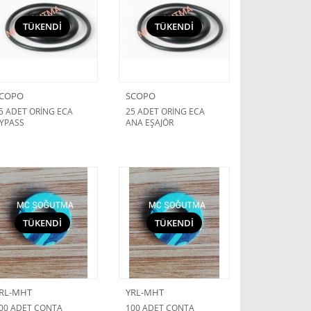
TÜKENDİ
TÜKENDİ
COPO
SCOPO
5 ADET ORİNG ECA
25 ADET ORİNG ECA
YPASS
ANA EŞAJÖR
TÜKENDİ
TÜKENDİ
RL-MHT
YRL-MHT
00 ADET CONTA
100 ADET CONTA