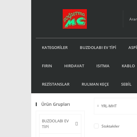
KATEGORİLER
BUZDOLABI EV TİPİ
ASP
FIRIN
HIRDAVAT
ISITMA
KABLO
REZİSTANSLAR
RULMAN KEÇE
SEBİL
Ürün Grupları
YRL-MHT
BUZDOLABI EV
Stoktakiler
TİPİ