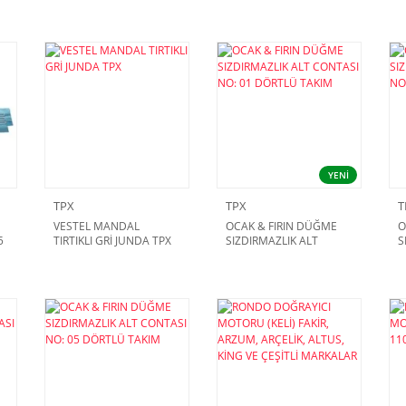
YENİ
TPX
TPX
T
VESTEL MANDAL
OCAK & FIRIN DÜĞME
O
5
TIRTIKLI GRİ JUNDA TPX
SIZDIRMAZLIK ALT
S
CONTASI NO: 01
C
DÖRTLÜ TAKIM
D