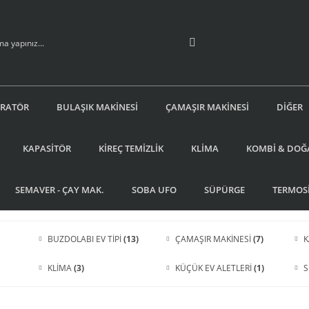
İRATÖR
BULAŞIK MAKİNESİ
ÇAMAŞIR MAKİNESİ
DİĞER
KAPASİTÖR
KİREÇ TEMİZLİK
KLİMA
KOMBİ & DOĞ
SEMAVER - ÇAY MAK.
SOBA UFO
SÜPÜRGE
TERMOS
BUZDOLABI EV TİPİ
(13)
ÇAMAŞIR MAKİNESİ
(7)
K
KLİMA
(3)
KÜÇÜK EV ALETLERİ
(1)