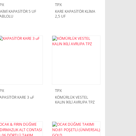
PX
TPX
AİMİ KAPASİTÖR 5 UF
KARE KAPASİTÖR KLİMA
ABLOLU
2,5 UF
PX
TPX
APASİTÖR KARE 3 uF
KÖMÜRLÜK VESTEL
KALIN İKİLİ AVRUPA TPZ