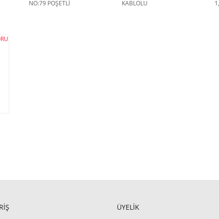
NO:79 POŞETLİ
KABLOLU
1
(ÜNİVERSAL) BEYAZ
RİŞ
ÜYELİK