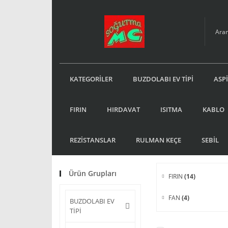
KATEGORİLER
BUZDOLABI EV TİPİ
ASP
FIRIN
HIRDAVAT
ISITMA
KABLO
REZİSTANSLAR
RULMAN KEÇE
SEBİL
Ürün Grupları
FIRIN
(14)
FAN
(4)
BUZDOLABI EV
TİPİ