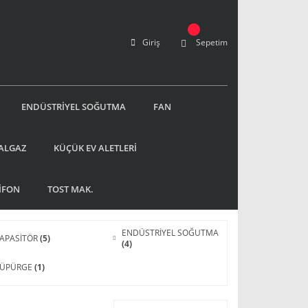
Giriş
Sepetim
ENDÜSTRİYEL SOĞUTMA
FAN
ALGAZ
KÜÇÜK EV ALETLERİ
İFON
TOST MAK.
ENDÜSTRİYEL SOĞUTMA
APASİTÖR
(5)
(4)
SÜPÜRGE
(1)