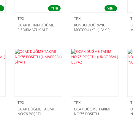
İ
YENİ
YENİ
TPX
TPX
T
OCAK & FIRIN DÜĞME
RONDO DOĞRAYICI
B
SIZDIRMAZLIK ALT
MOTORU (KELİ) FAKİR,
M
CONTASI NO: 05
ARZUM, ARÇELİK, ALTUS,
1
DÖRTLÜ TAKIM
KİNG VE ÇEŞİTLİ
D
MARKALAR
TPX
TPX
T
OCAK DÜĞME TAKIMI
OCAK DÜĞME TAKIMI
O
NO:76 POŞETLİ
NO:75 POŞETLİ
N
(ÜNİVERSAL) SİYAH
(ÜNİVERSAL) BEYAZ
(