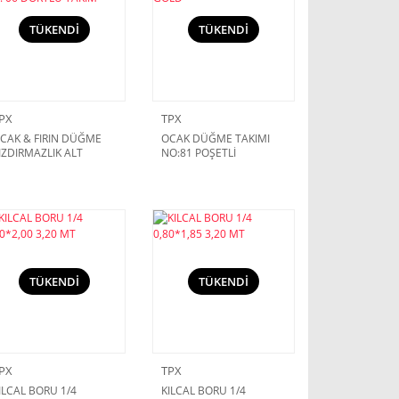
TÜKENDİ
TÜKENDİ
PX
TPX
CAK & FIRIN DÜĞME
OCAK DÜĞME TAKIMI
IZDIRMAZLIK ALT
NO:81 POŞETLİ
ONTASI NO: 06
(ÜNİVERSAL) GOLD
ÖRTLÜ TAKIM
TÜKENDİ
TÜKENDİ
PX
TPX
ILCAL BORU 1/4
KILCAL BORU 1/4