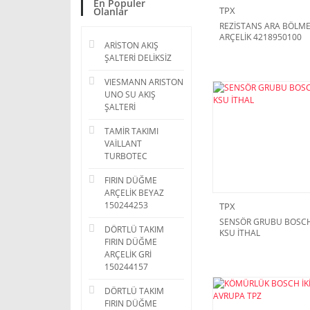
En Populer
TPX
Olanlar
REZİSTANS ARA BÖLM
ARÇELİK 4218950100
ARİSTON AKIŞ
TPX
ŞALTERİ DELİKSİZ
VIESMANN ARISTON
UNO SU AKIŞ
ŞALTERİ
TAMİR TAKIMI
VAİLLANT
TURBOTEC
FIRIN DÜĞME
ARÇELİK BEYAZ
150244253
TPX
SENSÖR GRUBU BOSC
DÖRTLÜ TAKIM
KSU İTHAL
FIRIN DÜĞME
ARÇELİK GRİ
150244157
DÖRTLÜ TAKIM
FIRIN DÜĞME