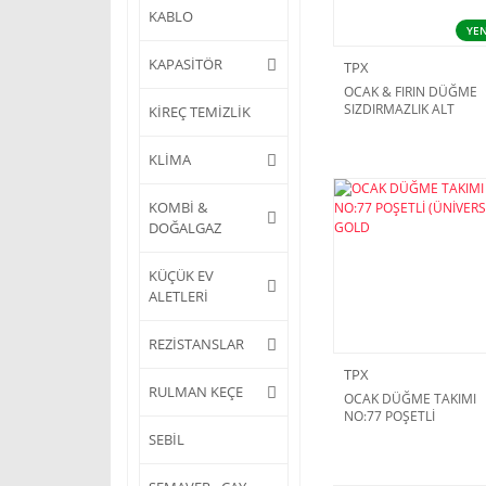
KABLO
YEN
KAPASİTÖR
TPX
OCAK & FIRIN DÜĞME
SIZDIRMAZLIK ALT
KİREÇ TEMİZLİK
CONTASI NO: 04
DÖRTLÜ TAKIM
KLİMA
KOMBİ &
DOĞALGAZ
KÜÇÜK EV
ALETLERİ
REZİSTANSLAR
TPX
RULMAN KEÇE
OCAK DÜĞME TAKIMI
NO:77 POŞETLİ
(ÜNİVERSAL) GOLD
SEBİL