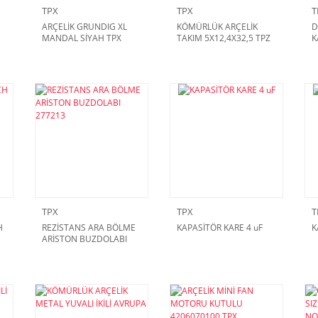
TPX
TPX
T
E
ARÇELİK GRUNDIG XL
KÖMÜRLÜK ARÇELİK
D
MANDAL SİYAH TPX
TAKIM 5X12,4X32,5 TPZ
K
AVRUPA
TPX
TPX
T
H
REZİSTANS ARA BÖLME
KAPASİTÖR KARE 4 uF
K
ARİSTON BUZDOLABI
277213