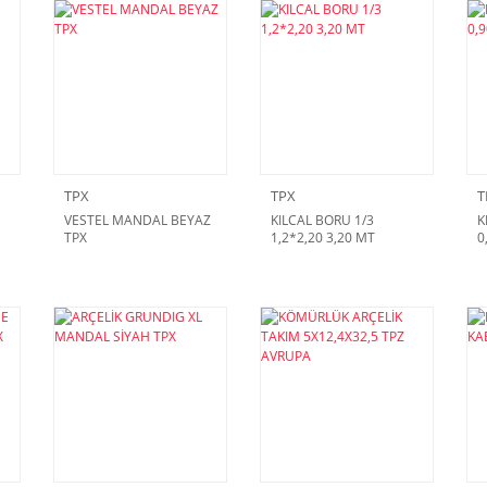
TPX
TPX
T
VESTEL MANDAL BEYAZ
KILCAL BORU 1/3
K
TPX
1,2*2,20 3,20 MT
0