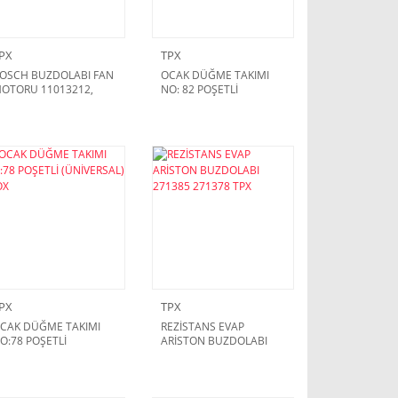
PX
TPX
OSCH BUZDOLABI FAN
OCAK DÜĞME TAKIMI
OTORU 11013212,
NO: 82 POŞETLİ
1012410 ''230V 1.9W
(ÜNİVERSAL) İNOX
C''
PX
TPX
CAK DÜĞME TAKIMI
REZİSTANS EVAP
O:78 POŞETLİ
ARİSTON BUZDOLABI
ÜNİVERSAL) İNOX
271385 271378 TPX