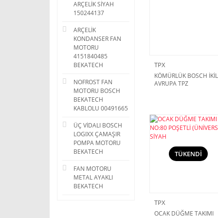
ARÇELİK SİYAH
150244137
ARÇELİK
KONDANSER FAN
MOTORU
4151840485
TPX
BEKATECH
KÖMÜRLÜK BOSCH İKİL
NOFROST FAN
AVRUPA TPZ
MOTORU BOSCH
BEKATECH
KABLOLU 00491665
ÜÇ VİDALI BOSCH
LOGIXX ÇAMAŞIR
POMPA MOTORU
BEKATECH
TÜKENDİ
FAN MOTORU
METAL AYAKLI
BEKATECH
TPX
OCAK DÜĞME TAKIMI