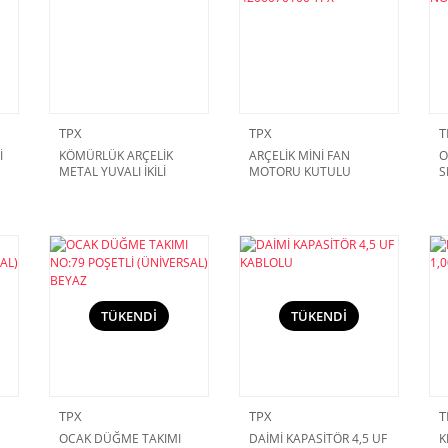
TPX
TPX
T
İ
KÖMÜRLÜK ARÇELİK
ARÇELİK MİNİ FAN
O
METAL YUVALI İKİLİ
MOTORU KUTULU
S
AVRUPA
4206070100 TPX
C
D
TÜKENDİ
TÜKENDİ
TPX
TPX
T
OCAK DÜĞME TAKIMI
DAİMİ KAPASİTÖR 4,5 UF
K