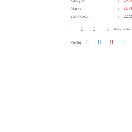
Kategori
ORJ 
Marka
SUP
Stok Kodu
2272
Karşılaştır
Paylaş :