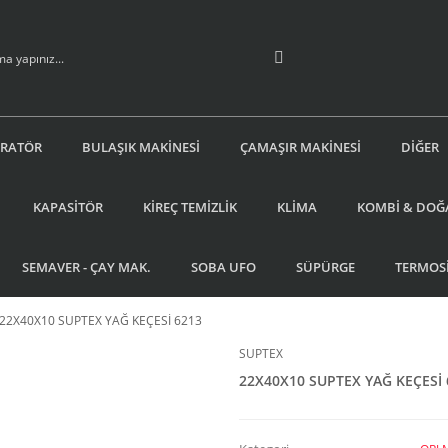
İRATÖR
BULAŞIK MAKİNESİ
ÇAMAŞIR MAKİNESİ
DİĞER
KAPASİTÖR
KİREÇ TEMİZLİK
KLİMA
KOMBİ & DOĞ
SEMAVER - ÇAY MAK.
SOBA UFO
SÜPÜRGE
TERMOS
22X40X10 SUPTEX YAĞ KEÇESİ 6213
SUPTEX
22X40X10 SUPTEX YAĞ KEÇESİ 