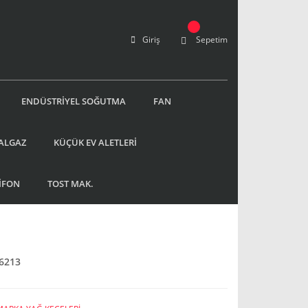
Giriş
Sepetim
ENDÜSTRİYEL SOĞUTMA
FAN
ALGAZ
KÜÇÜK EV ALETLERİ
İFON
TOST MAK.
6213