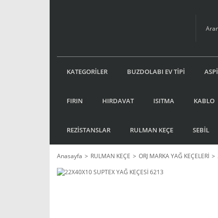
KATEGORİLER
BUZDOLABI EV TİPİ
ASP
FIRIN
HIRDAVAT
ISITMA
KABLO
REZİSTANSLAR
RULMAN KEÇE
SEBİL
Anasayfa
RULMAN KEÇE
ORJ MARKA YAĞ KEÇELERİ