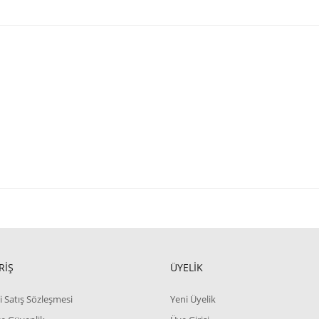
RİŞ
ÜYELİK
i Satış Sözleşmesi
Yeni Üyelik