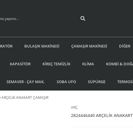
İRATÖR
BULAŞIK MAKİNESİ
ÇAMAŞIR MAKİNESİ
DİĞER
KAPASİTÖR
KİREÇ TEMİZLİK
KLİMA
KOMBİ & DOĞ
SEMAVER - ÇAY MAK.
SOBA UFO
SÜPÜRGE
TERMOS
 ARÇELİK ANAKART ÇAMAŞIR
ARÇ
2824446440 ARÇELİK ANAKART