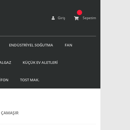
Giriş
Sepetim
ENDÜSTRİYEL SOĞUTMA
FAN
ALGAZ
KÜÇÜK EV ALETLERİ
İFON
TOST MAK.
 ÇAMAŞIR