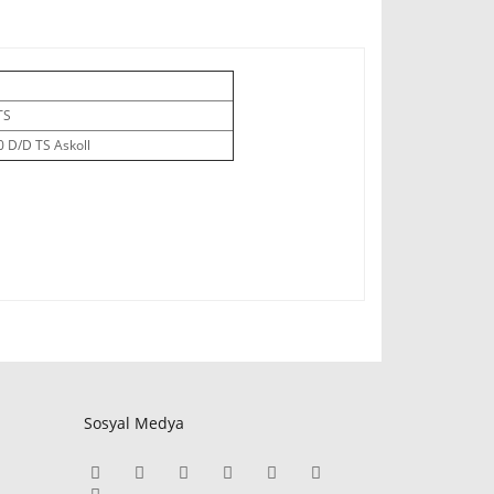
TS
 D/D TS Askoll
Sosyal Medya