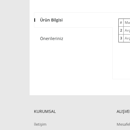
Ürün Bilgisi
#
Ma
2
Arç
Önerileriniz
3
Arç
KURUMSAL
ALIŞVE
İletişim
Mesafel