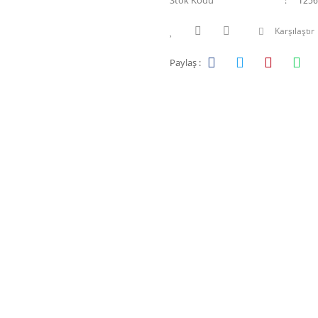
Stok Kodu
1256
Karşılaştır
Paylaş :