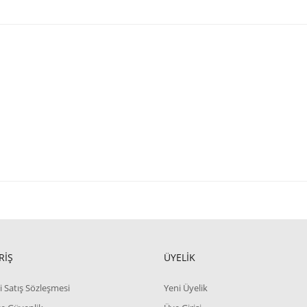
RİŞ
ÜYELİK
i Satış Sözleşmesi
Yeni Üyelik