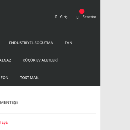
Giriş
Sepetim
ENDÜSTRİYEL SOĞUTMA
FAN
ALGAZ
KÜÇÜK EV ALETLERİ
İFON
TOST MAK.
 MENTEŞE
TEŞE