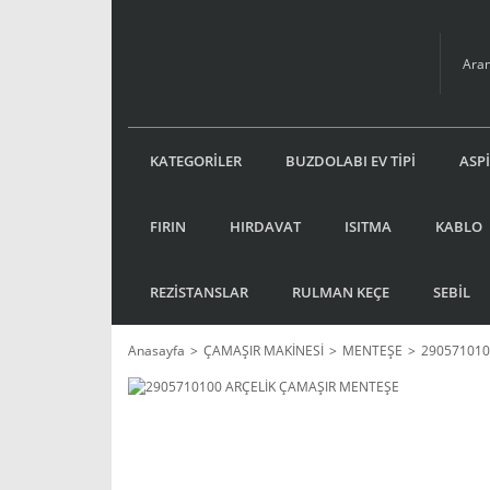
KATEGORİLER
BUZDOLABI EV TİPİ
ASP
FIRIN
HIRDAVAT
ISITMA
KABLO
REZİSTANSLAR
RULMAN KEÇE
SEBİL
Anasayfa
ÇAMAŞIR MAKİNESİ
MENTEŞE
290571010