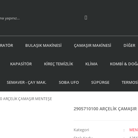
İRATÖR
BULAŞIK MAKİNESİ
ÇAMAŞIR MAKİNESİ
DİĞER
KAPASİTÖR
KİREÇ TEMİZLİK
KLİMA
KOMBİ & DOĞ
SEMAVER - ÇAY MAK.
SOBA UFO
SÜPÜRGE
TERMOS
0 ARÇELİK ÇAMAŞIR MENTEŞE
2905710100 ARÇELİK ÇAMAŞIR
Kategori
MEN