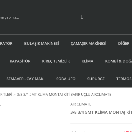
İRATÖR
BULAŞIK MAKİNESİ
ÇAMAŞIR MAKİNESİ
DİĞER
KAPASİTÖR
KİREÇ TEMİZLİK
KLİMA
KOMBİ & DOĞ
SEMAVER - ÇAY MAK.
SOBA UFO
SÜPÜRGE
TERMOS
KİTLERİ
3/8 3/4 5MT KLİMA MONTAJ KİTİ BAKIR UÇLU AIRCLIMATE
AIR CLIMATE
3/8 3/4 5MT KLİMA MONTAJ Kİ