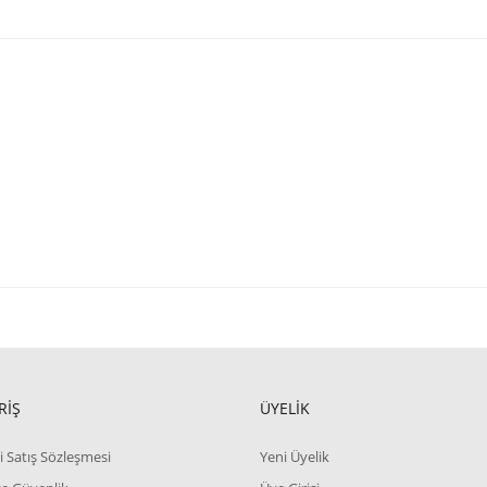
RİŞ
ÜYELİK
i Satış Sözleşmesi
Yeni Üyelik