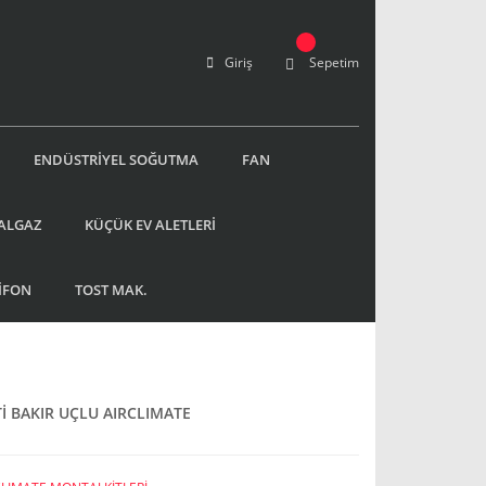
Giriş
Sepetim
ENDÜSTRİYEL SOĞUTMA
FAN
ALGAZ
KÜÇÜK EV ALETLERİ
İFON
TOST MAK.
Tİ BAKIR UÇLU AIRCLIMATE