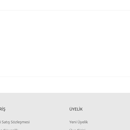
RİŞ
ÜYELİK
i Satış Sözleşmesi
Yeni Üyelik