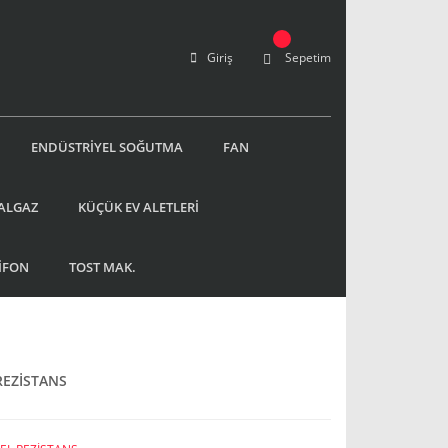
Giriş
Sepetim
ENDÜSTRİYEL SOĞUTMA
FAN
ALGAZ
KÜÇÜK EV ALETLERİ
İFON
TOST MAK.
REZİSTANS