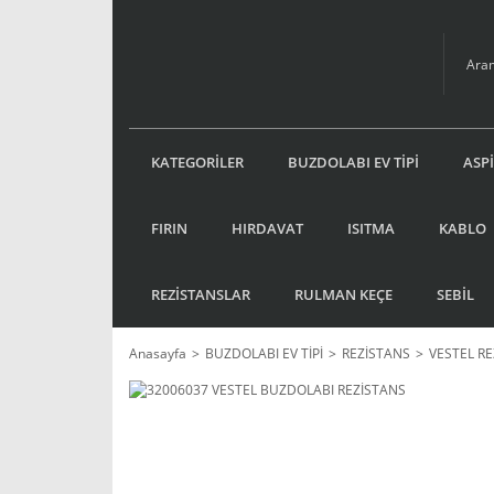
KATEGORİLER
BUZDOLABI EV TİPİ
ASP
FIRIN
HIRDAVAT
ISITMA
KABLO
REZİSTANSLAR
RULMAN KEÇE
SEBİL
Anasayfa
BUZDOLABI EV TİPİ
REZİSTANS
VESTEL R