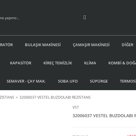
İRATÖR
BULAŞIK MAKİNESİ
ÇAMAŞIR MAKİNESİ
DİĞER
KAPASİTÖR
KİREÇ TEMİZLİK
KLİMA
KOMBİ & DOĞ
SEMAVER - ÇAY MAK.
SOBA UFO
SÜPÜRGE
TERMOS
EZİSTANS
32006037 VESTEL BUZDOLABI REZİSTANS
VST
32006037 VESTEL BUZDOLABI 