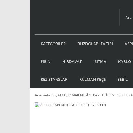
KATEGORİLER
BUZDOLABI EV TİPİ
ASP
FIRIN
HIRDAVAT
ISITMA
KABLO
REZİSTANSLAR
RULMAN KEÇE
SEBİL
Anasayfa
ÇAMAŞIR MAKİNESİ
KAPI KİLİDİ
VESTEL KAP