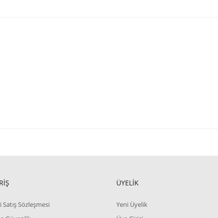
RİŞ
ÜYELİK
i Satış Sözleşmesi
Yeni Üyelik