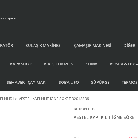
İRATÖR
BULAŞIK MAKİNESİ
ÇAMAŞIR MAKİNESİ
DİĞER
KAPASİTÖR
KİREÇ TEMİZLİK
KLİMA
KOMBİ & DOĞ
SEMAVER - ÇAY MAK.
SOBA UFO
SÜPÜRGE
TERMOS
I KİLİDİ
VESTEL KAPI KİLİT İĞNE SÖKET 32018336
BİTRON-ELBİ
VESTEL KAPI KİLİT İĞNE SÖKET