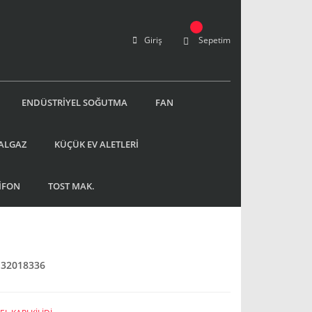
Giriş
Sepetim
ENDÜSTRİYEL SOĞUTMA
FAN
ALGAZ
KÜÇÜK EV ALETLERİ
İFON
TOST MAK.
 32018336