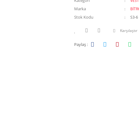
Kategori
VEST
Marka
BİTR
Stok Kodu
S3-6
Karşılaştır
Paylaş :