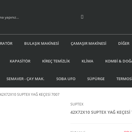
İRATÖR
BULAŞIK MAKİNESİ
ÇAMAŞIR MAKİNESİ
DİĞER
KAPASİTÖR
KİREÇ TEMİZLİK
KLİMA
KOMBİ & DOĞ
SEMAVER - ÇAY MAK.
SOBA UFO
SÜPÜRGE
TERMOS
42X72X10 SUPTEX YAĞ KEÇESİ 7007
SUPTEX
42X72X10 SUPTEX YAĞ KEÇESİ 