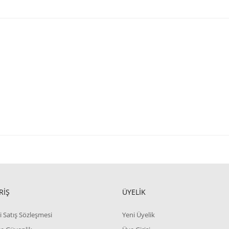
RİŞ
ÜYELİK
i Satış Sözleşmesi
Yeni Üyelik