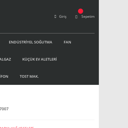
Giriş
Sepetim
ENDÜSTRİYEL SOĞUTMA
FAN
ALGAZ
KÜÇÜK EV ALETLERİ
İFON
TOST MAK.
7007