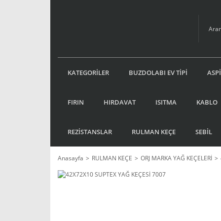
KATEGORİLER
BUZDOLABI EV TİPİ
ASP
FIRIN
HIRDAVAT
ISITMA
KABLO
REZİSTANSLAR
RULMAN KEÇE
SEBİL
Anasayfa
RULMAN KEÇE
ORJ MARKA YAĞ KEÇELERİ