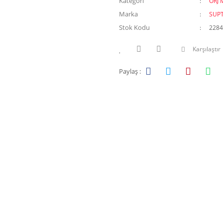
Kategori
ORJ 
Marka
SUP
Stok Kodu
2284
Karşılaştır
Paylaş :