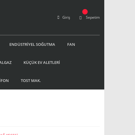
Giriş
Sepetim
ENDÜSTRİYEL SOĞUTMA
FAN
ALGAZ
KÜÇÜK EV ALETLERİ
İFON
TOST MAK.