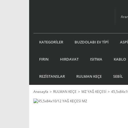
KATEGORİLER
BUZDOLABI EV TİPİ
ASP
FIRIN
HIRDAVAT
ISITMA
KABLO
REZİSTANSLAR
RULMAN KEÇE
SEBİL
Anasayfa
RULMAN KEÇE
MZ YAĞ KEÇESİ
45,5x84x1