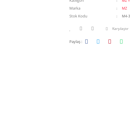
Kategori
MZ Y
Marka
MZ
Stok Kodu
M4-
Karşılaştır
Paylaş :