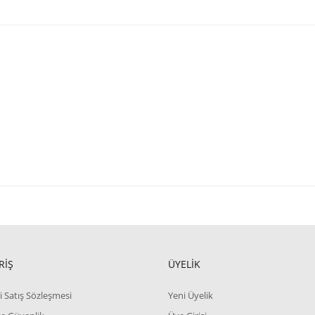
RİŞ
ÜYELİK
i Satış Sözleşmesi
Yeni Üyelik