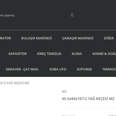
İRATÖR
BULAŞIK MAKİNESİ
ÇAMAŞIR MAKİNESİ
DİĞER
KAPASİTÖR
KİREÇ TEMİZLİK
KLİMA
KOMBİ & DOĞ
SEMAVER - ÇAY MAK.
SOBA UFO
SÜPÜRGE
TERMOS
0/12 YAĞ KEÇESİ MZ
MZ
45,5x84x10/12 YAĞ KEÇESİ MZ