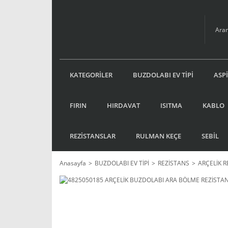
KATEGORİLER
BUZDOLABI EV TİPİ
ASP
FIRIN
HIRDAVAT
ISITMA
KABLO
REZİSTANSLAR
RULMAN KEÇE
SEBİL
Anasayfa
BUZDOLABI EV TİPİ
REZİSTANS
ARÇELİK R