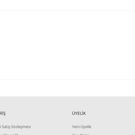
RİŞ
ÜYELİK
i Satış Sözleşmesi
Yeni Üyelik