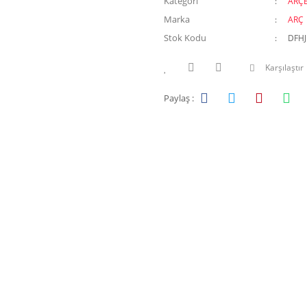
Kategori
ARÇE
Marka
ARÇ
Stok Kodu
DFH
Karşılaştır
Paylaş :