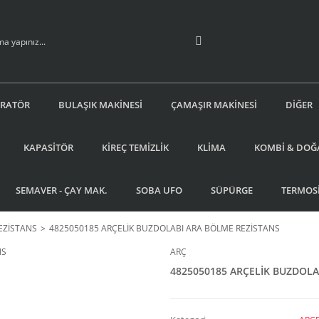
İRATÖR
BULAŞIK MAKİNESİ
ÇAMAŞIR MAKİNESİ
DİĞER
KAPASİTÖR
KİREÇ TEMİZLİK
KLİMA
KOMBİ & DOĞ
SEMAVER - ÇAY MAK.
SOBA UFO
SÜPÜRGE
TERMOS
EZİSTANS
4825050185 ARÇELİK BUZDOLABI ARA BÖLME REZİSTANS
ARÇ
4825050185 ARÇELİK BUZDOLA