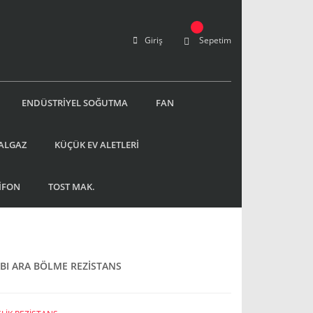
Giriş
Sepetim
ENDÜSTRİYEL SOĞUTMA
FAN
ALGAZ
KÜÇÜK EV ALETLERİ
İFON
TOST MAK.
BI ARA BÖLME REZİSTANS