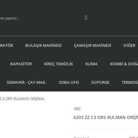
İRATÖR
BULAŞIK MAKİNESİ
ÇAMAŞIR MAKİNESİ
DİĞER
KAPASİTÖR
KİREÇ TEMİZLİK
KLİMA
KOMBİ & DOĞ
SEMAVER - ÇAY MAK.
SOBA UFO
SÜPÜRGE
TERMOS
 C3 ORS RULMAN ORİJİNAL
ORS
6203 ZZ C3 ORS RULMAN ORİJ