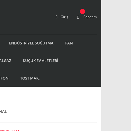
Giriş
Sepetim
ENDÜSTRİYEL SOĞUTMA
FAN
ALGAZ
KÜÇÜK EV ALETLERİ
İFON
TOST MAK.
İNAL