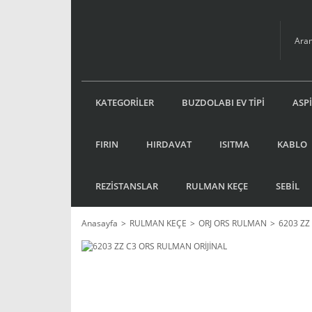
KATEGORİLER
BUZDOLABI EV TİPİ
ASP
FIRIN
HIRDAVAT
ISITMA
KABLO
REZİSTANSLAR
RULMAN KEÇE
SEBİL
Anasayfa
RULMAN KEÇE
ORJ ORS RULMAN
6203 ZZ