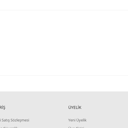
RİŞ
ÜYELİK
i Satış Sözleşmesi
Yeni Üyelik