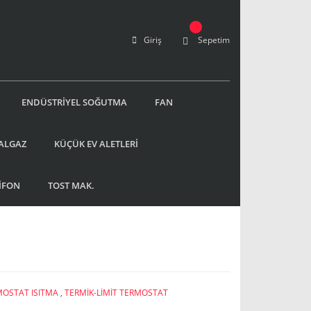
Giriş
Sepetim
ENDÜSTRİYEL SOĞUTMA
FAN
ALGAZ
KÜÇÜK EV ALETLERİ
İFON
TOST MAK.
OSTAT ISITMA
,
TERMİK-LİMİT TERMOSTAT