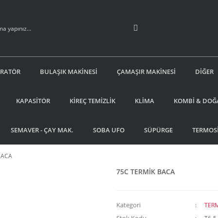
İRATÖR
BULAŞIK MAKİNESİ
ÇAMAŞIR MAKİNESİ
DİĞER
KAPASİTÖR
KİREÇ TEMİZLİK
KLİMA
KOMBİ & DOĞ
SEMAVER - ÇAY MAK.
SOBA UFO
SÜPÜRGE
TERMOS
BACA
75C TERMİK BACA
Kategori
TERM