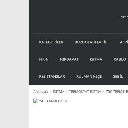
KATEGORİLER
BUZDOLABI EV TİPİ
ASP
FIRIN
HIRDAVAT
ISITMA
KABLO
REZİSTANSLAR
RULMAN KEÇE
SEBİL
Anasayfa
ISITMA
TERMOSTAT ISITMA
75C TERMİK 