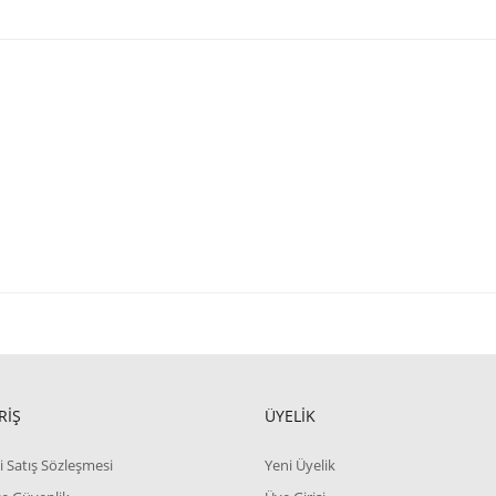
RİŞ
ÜYELİK
i Satış Sözleşmesi
Yeni Üyelik