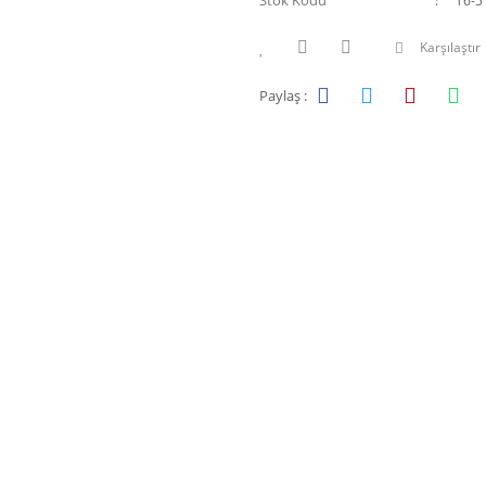
Stok Kodu
T6-5
Karşılaştır
Paylaş :