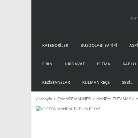
KATEGORİLER
BUZDOLABI EV TİPİ
ASP
FIRIN
HIRDAVAT
ISITMA
KABLO
REZİSTANSLAR
RULMAN KEÇE
SEBİL
Anasayfa
ÇAMAŞIR MAKİNESİ
MANDAL TUTAMAK