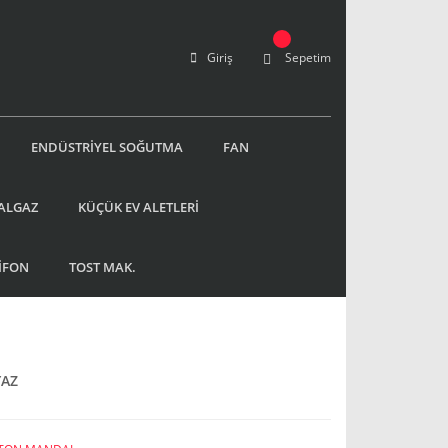
Giriş
Sepetim
ENDÜSTRİYEL SOĞUTMA
FAN
ALGAZ
KÜÇÜK EV ALETLERİ
İFON
TOST MAK.
YAZ