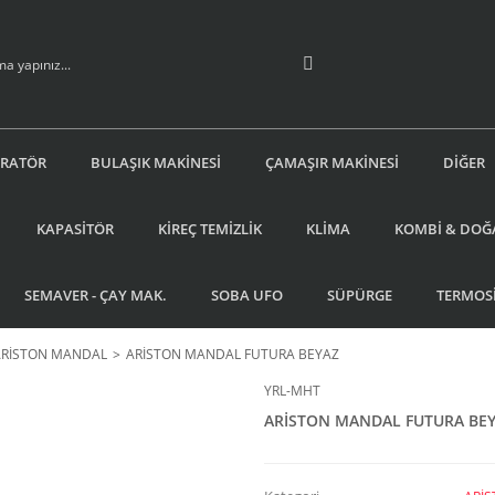
İRATÖR
BULAŞIK MAKİNESİ
ÇAMAŞIR MAKİNESİ
DİĞER
KAPASİTÖR
KİREÇ TEMİZLİK
KLİMA
KOMBİ & DOĞ
SEMAVER - ÇAY MAK.
SOBA UFO
SÜPÜRGE
TERMOS
ARİSTON MANDAL
ARİSTON MANDAL FUTURA BEYAZ
YRL-MHT
ARİSTON MANDAL FUTURA BE