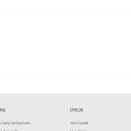
RİŞ
ÜYELİK
i Satış Sözleşmesi
Yeni Üyelik