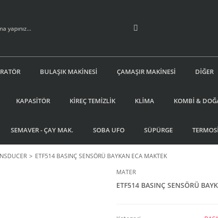
İRATÖR
BULAŞIK MAKİNESİ
ÇAMAŞIR MAKİNESİ
DİĞER
KAPASİTÖR
KİREÇ TEMİZLİK
KLİMA
KOMBİ & DOĞ
SEMAVER - ÇAY MAK.
SOBA UFO
SÜPÜRGE
TERMOS
ANSDUCER
ETF514 BASINÇ SENSÖRÜ BAYKAN ECA MAKTEK
MATER
ETF514 BASINÇ SENSÖRÜ BAY