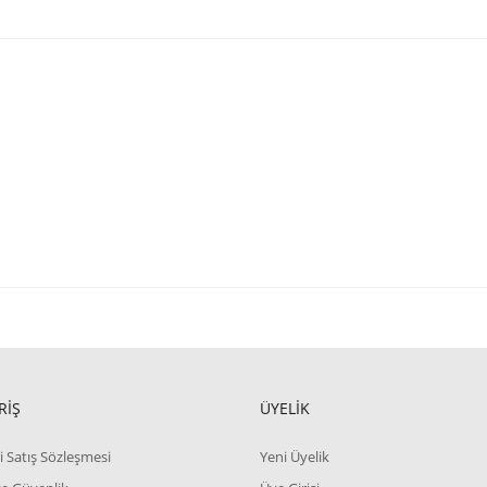
RİŞ
ÜYELİK
i Satış Sözleşmesi
Yeni Üyelik