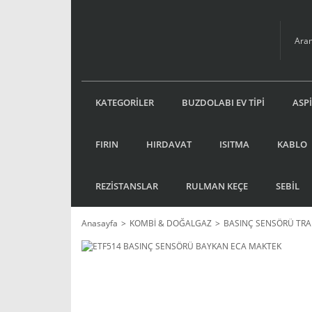
KATEGORİLER
BUZDOLABI EV TİPİ
ASP
FIRIN
HIRDAVAT
ISITMA
KABLO
REZİSTANSLAR
RULMAN KEÇE
SEBİL
Anasayfa
KOMBİ & DOĞALGAZ
BASINÇ SENSÖRÜ TR