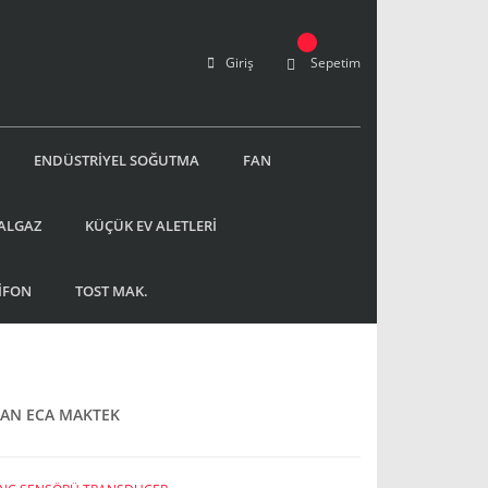
Giriş
Sepetim
ENDÜSTRİYEL SOĞUTMA
FAN
ALGAZ
KÜÇÜK EV ALETLERİ
İFON
TOST MAK.
KAN ECA MAKTEK