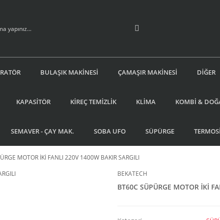
İRATÖR
BULAŞIK MAKİNESİ
ÇAMAŞIR MAKİNESİ
DİĞER
KAPASİTÖR
KİREÇ TEMİZLİK
KLİMA
KOMBİ & DOĞ
SEMAVER - ÇAY MAK.
SOBA UFO
SÜPÜRGE
TERMOS
ÜRGE MOTOR İKİ FANLI 220V 1400W BAKIR SARGILI
BEKATECH
BT60C SÜPÜRGE MOTOR İKİ FAN