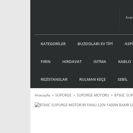
KATEGORİLER
BUZDOLABI EV TİPİ
ASP
FIRIN
HIRDAVAT
ISITMA
KABLO
REZİSTANSLAR
RULMAN KEÇE
SEBİL
Anasayfa
SÜPÜRGE
SÜPÜRGE MOTORU
BT60C SÜP