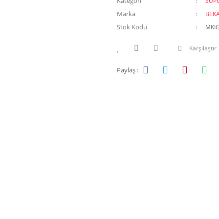
Kategori
SÜP
Marka
BEK
Stok Kodu
MKI
Karşılaştır
Paylaş :