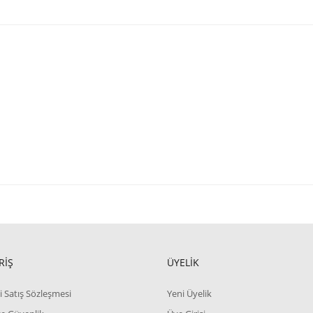
RİŞ
ÜYELİK
i Satış Sözleşmesi
Yeni Üyelik