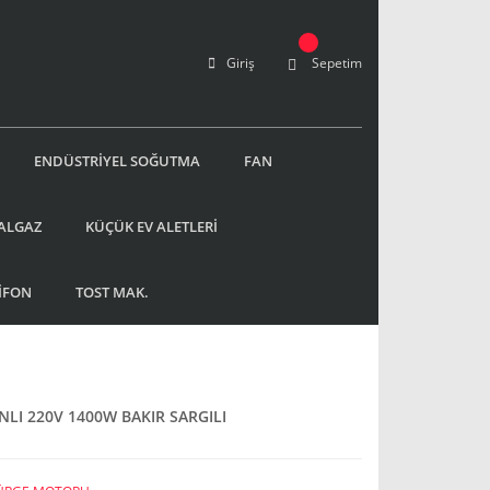
Giriş
Sepetim
ENDÜSTRİYEL SOĞUTMA
FAN
ALGAZ
KÜÇÜK EV ALETLERİ
İFON
TOST MAK.
LI 220V 1400W BAKIR SARGILI