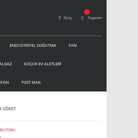
Giriş
Sepetim
ENDÜSTRİYEL SOĞUTMA
FAN
ALGAZ
KÜÇÜK EV ALETLERİ
İFON
TOST MAK.
3 SÖKET
I BUTONU