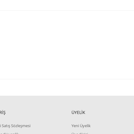
RİŞ
ÜYELİK
i Satış Sözleşmesi
Yeni Üyelik