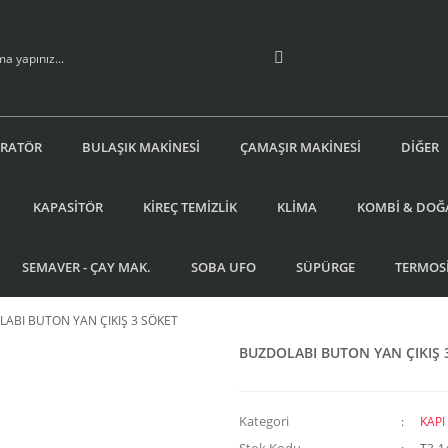
İRATÖR
BULAŞIK MAKİNESİ
ÇAMAŞIR MAKİNESİ
DİĞER
KAPASİTÖR
KİREÇ TEMİZLİK
KLİMA
KOMBİ & DOĞ
SEMAVER - ÇAY MAK.
SOBA UFO
SÜPÜRGE
TERMOS
ABI BUTON YAN ÇIKIŞ 3 SÖKET
BUZDOLABI BUTON YAN ÇIKIŞ 
Kategori
KAP