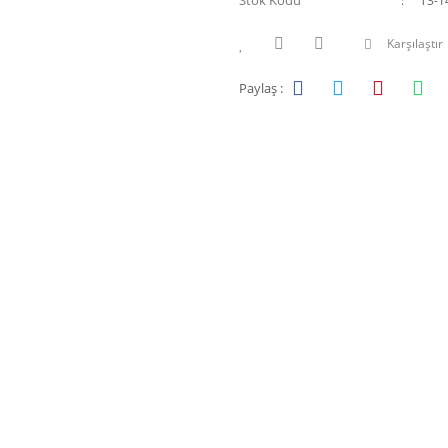
Stok Kodu
T3-1
Karşılaştır
Paylaş :