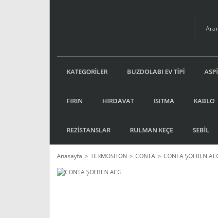
KATEGORİLER
BUZDOLABI EV TİPİ
ASP
FIRIN
HIRDAVAT
ISITMA
KABLO
REZİSTANSLAR
RULMAN KEÇE
SEBİL
Anasayfa
TERMOSİFON
CONTA
CONTA ŞOFBEN AE