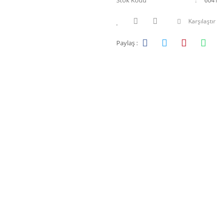
Stok Kodu
6041
Karşılaştır
Paylaş :