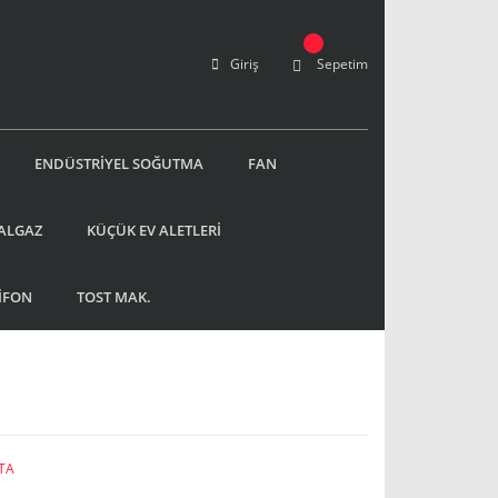
Giriş
Sepetim
ENDÜSTRİYEL SOĞUTMA
FAN
ALGAZ
KÜÇÜK EV ALETLERİ
İFON
TOST MAK.
TA