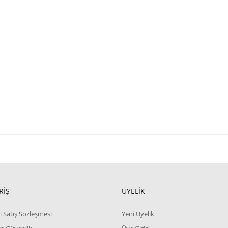
RİŞ
ÜYELİK
i Satış Sözleşmesi
Yeni Üyelik