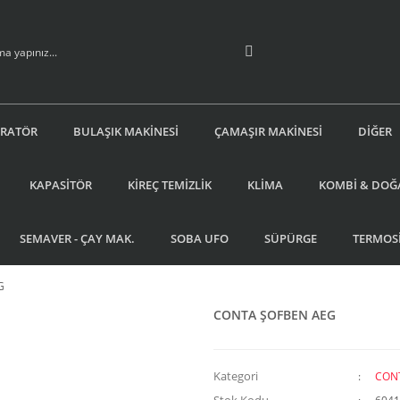
İRATÖR
BULAŞIK MAKİNESİ
ÇAMAŞIR MAKİNESİ
DİĞER
KAPASİTÖR
KİREÇ TEMİZLİK
KLİMA
KOMBİ & DOĞ
SEMAVER - ÇAY MAK.
SOBA UFO
SÜPÜRGE
TERMOS
G
CONTA ŞOFBEN AEG
Kategori
CON