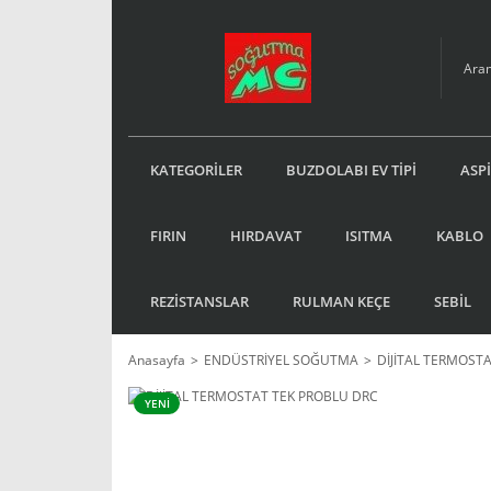
KATEGORİLER
BUZDOLABI EV TİPİ
ASP
FIRIN
HIRDAVAT
ISITMA
KABLO
REZİSTANSLAR
RULMAN KEÇE
SEBİL
Anasayfa
ENDÜSTRİYEL SOĞUTMA
DİJİTAL TERMOST
YENİ