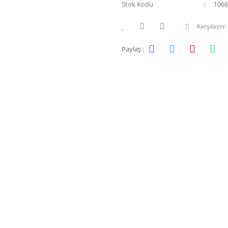
Stok Kodu
1066
Karşılaştır
Paylaş :