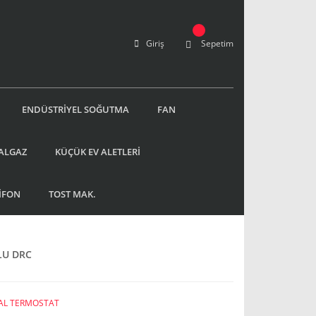
Giriş
Sepetim
ENDÜSTRİYEL SOĞUTMA
FAN
ALGAZ
KÜÇÜK EV ALETLERİ
İFON
TOST MAK.
LU DRC
TAL TERMOSTAT