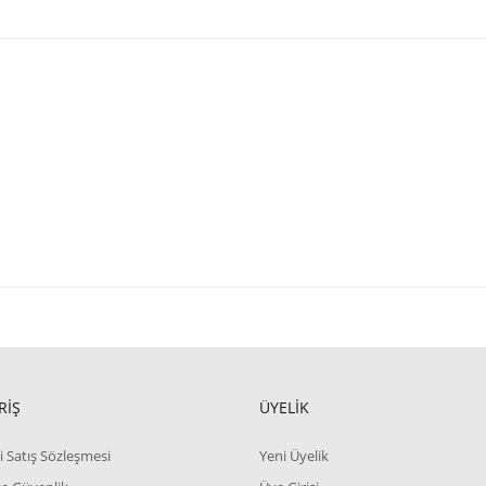
RİŞ
ÜYELİK
i Satış Sözleşmesi
Yeni Üyelik