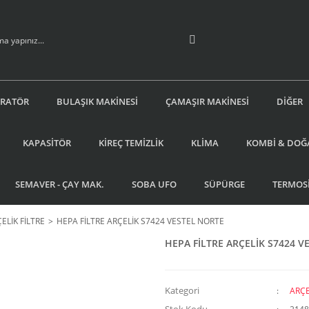
İRATÖR
BULAŞIK MAKİNESİ
ÇAMAŞIR MAKİNESİ
DİĞER
KAPASİTÖR
KİREÇ TEMİZLİK
KLİMA
KOMBİ & DOĞ
SEMAVER - ÇAY MAK.
SOBA UFO
SÜPÜRGE
TERMOS
ELİK FİLTRE
HEPA FİLTRE ARÇELİK S7424 VESTEL NORTE
HEPA FİLTRE ARÇELİK S7424 V
Kategori
ARÇE