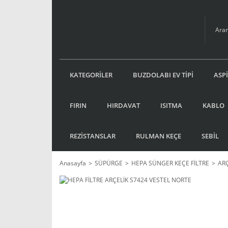
KATEGORİLER
BUZDOLABI EV TİPİ
ASP
FIRIN
HIRDAVAT
ISITMA
KABLO
REZİSTANSLAR
RULMAN KEÇE
SEBİL
Anasayfa
SÜPÜRGE
HEPA SÜNGER KEÇE FİLTRE
ARÇ