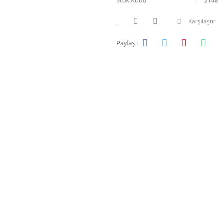
Stok Kodu
2148
Karşılaştır
Paylaş :