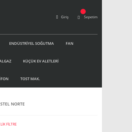
Giriş
Sepetim
ENDÜSTRİYEL SOĞUTMA
FAN
ALGAZ
KÜÇÜK EV ALETLERİ
İFON
TOST MAK.
ESTEL NORTE
LİK FİLTRE