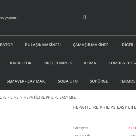
İRATÖR
BULAŞIK MAKİNESİ
ÇAMAŞIR MAKİNESİ
DİĞER
KAPASİTÖR
KİREÇ TEMİZLİK
KLİMA
KOMBİ & DOĞ
SEMAVER - ÇAY MAK.
SOBA UFO
SÜPÜRGE
TERMOS
LIPS FİLTRE
HEPA FİLTRE PHILIPS EASY LIFE
HEPA FİLTRE PHILIPS EASY LIF
Kategori
PHIL