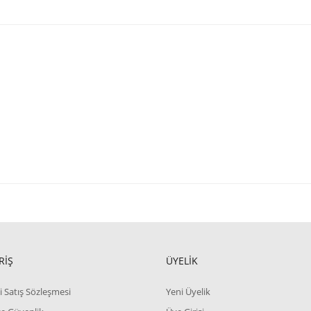
RİŞ
ÜYELİK
i Satış Sözleşmesi
Yeni Üyelik