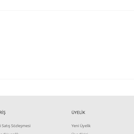
RİŞ
ÜYELİK
i Satış Sözleşmesi
Yeni Üyelik