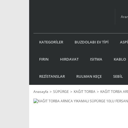
KATEGORİLER
BUZDOLABI EV TİPİ
ASP
FIRIN
HIRDAVAT
ISITMA
KABLO
REZİSTANSLAR
RULMAN KEÇE
SEBİL
Anasayfa
SÜPÜRGE
KAĞIT TORBA
KAĞIT TORBA AR