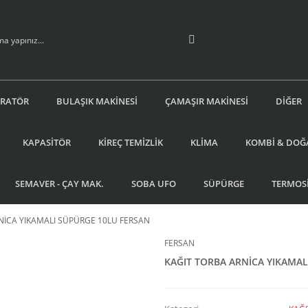
İRATÖR
BULAŞIK MAKİNESİ
ÇAMAŞIR MAKİNESİ
DİĞER
KAPASİTÖR
KİREÇ TEMİZLİK
KLİMA
KOMBİ & DOĞ
SEMAVER - ÇAY MAK.
SOBA UFO
SÜPÜRGE
TERMOS
NİCA YIKAMALI SÜPÜRGE 10LU FERSAN
FERSAN
KAĞIT TORBA ARNİCA YIKAMAL