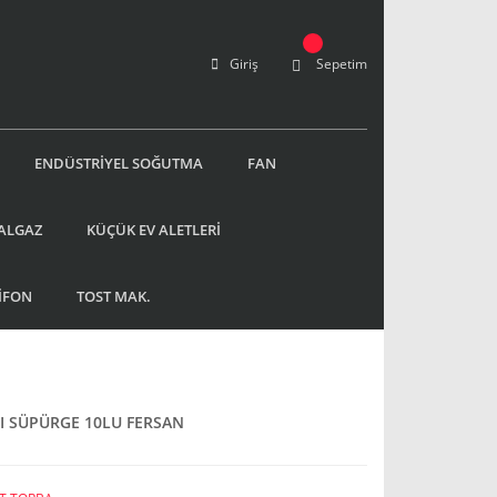
Giriş
Sepetim
ENDÜSTRİYEL SOĞUTMA
FAN
ALGAZ
KÜÇÜK EV ALETLERİ
İFON
TOST MAK.
I SÜPÜRGE 10LU FERSAN