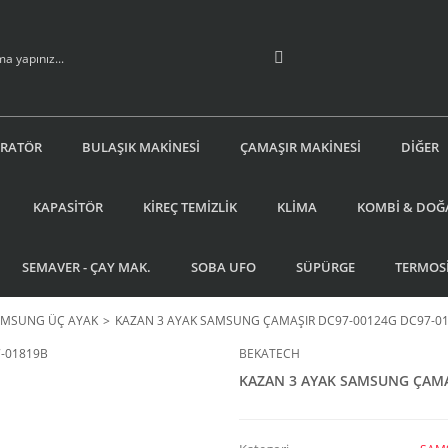
İRATÖR
BULAŞIK MAKİNESİ
ÇAMAŞIR MAKİNESİ
DİĞER
KAPASİTÖR
KİREÇ TEMİZLİK
KLİMA
KOMBİ & DOĞ
SEMAVER - ÇAY MAK.
SOBA UFO
SÜPÜRGE
TERMOS
AMSUNG ÜÇ AYAK
KAZAN 3 AYAK SAMSUNG ÇAMAŞIR DC97-00124G DC97-0
BEKATECH
KAZAN 3 AYAK SAMSUNG ÇAMA