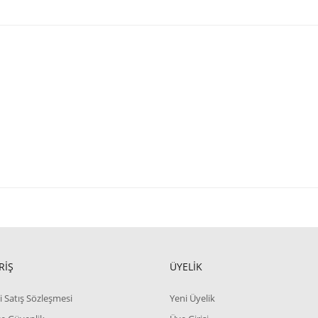
RİŞ
ÜYELİK
i Satış Sözleşmesi
Yeni Üyelik