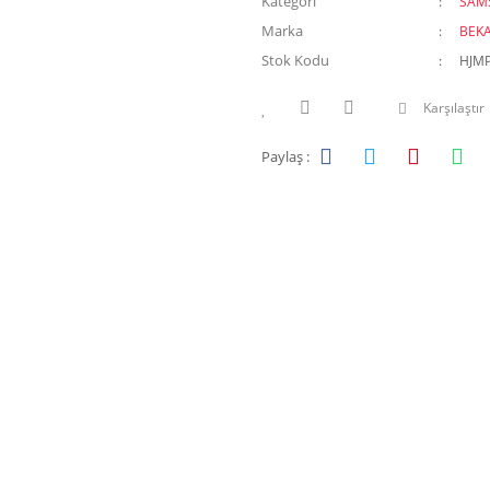
Kategori
SAM
Marka
BEK
Stok Kodu
HJM
Karşılaştır
Paylaş :