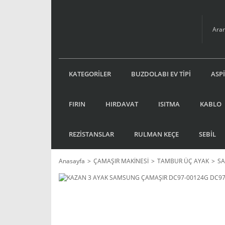
KATEGORİLER
BUZDOLABI EV TİPİ
ASP
FIRIN
HIRDAVAT
ISITMA
KABLO
REZİSTANSLAR
RULMAN KEÇE
SEBİL
Anasayfa
ÇAMAŞIR MAKİNESİ
TAMBUR ÜÇ AYAK
S