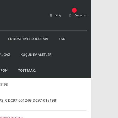
Giriş
Sepetim
ENDÜSTRİYEL SOĞUTMA
FAN
ALGAZ
KÜÇÜK EV ALETLERİ
İFON
TOST MAK.
1819B
ŞIR DC97-00124G DC97-01819B