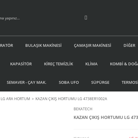
İRATÖR
BULAŞIK MAKİNESİ
ÇAMAŞIR MAKİNESİ
DİĞER
KAPASİTÖR
KİREÇ TEMİZLİK
KLİMA
KOMBİ & DOĞ
SEMAVER - ÇAY MAK.
SOBA UFO
SÜPÜRGE
TERMOS
LG ARA HORTUM
KAZAN ÇIKIŞ HORTUMU LG 4738ER1002A
BEKATECH
KAZAN ÇIKIŞ HORTUMU LG 47