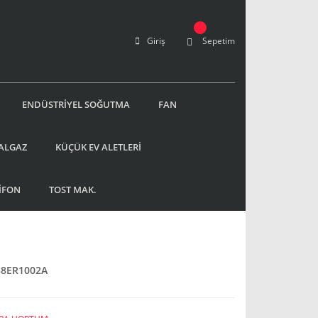
Giriş
Sepetim
ENDÜSTRİYEL SOĞUTMA
FAN
ALGAZ
KÜÇÜK EV ALETLERİ
İFON
TOST MAK.
38ER1002A