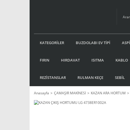
KATEGORİLER
BUZDOLABI EV TİPİ
ASP
FIRIN
HIRDAVAT
ISITMA
KABLO
REZİSTANSLAR
RULMAN KEÇE
SEBİL
Anasayfa
ÇAMAŞIR MAKİNESİ
KAZAN ARA HORTUM