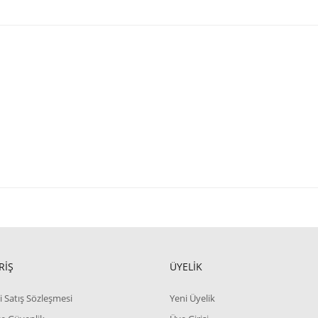
RİŞ
ÜYELİK
i Satış Sözleşmesi
Yeni Üyelik