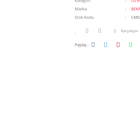
Kategori
LG 
Marka
BEK
Stok Kodu
CM0
Karşılaştır
Paylaş :