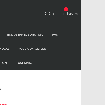
Giriş
Sepetim
ENDÜSTRİYEL SOĞUTMA
FAN
ALGAZ
KÜÇÜK EV ALETLERİ
İFON
TOST MAK.
A