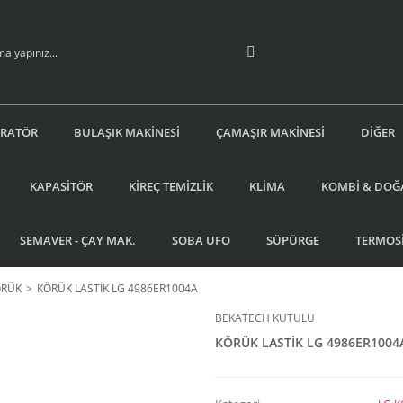
İRATÖR
BULAŞIK MAKİNESİ
ÇAMAŞIR MAKİNESİ
DİĞER
KAPASİTÖR
KİREÇ TEMİZLİK
KLİMA
KOMBİ & DOĞ
SEMAVER - ÇAY MAK.
SOBA UFO
SÜPÜRGE
TERMOS
ÖRÜK
KÖRÜK LASTİK LG 4986ER1004A
BEKATECH KUTULU
KÖRÜK LASTİK LG 4986ER1004