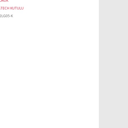
KÖRÜK
ATECH KUTULU
2LG05-K