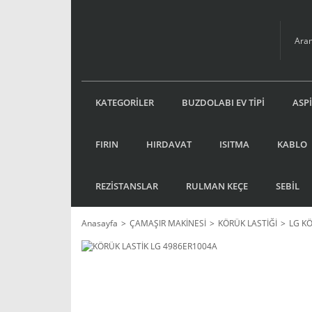
KATEGORİLER
BUZDOLABI EV TİPİ
ASP
FIRIN
HIRDAVAT
ISITMA
KABLO
REZİSTANSLAR
RULMAN KEÇE
SEBİL
Anasayfa
ÇAMAŞIR MAKİNESİ
KÖRÜK LASTİĞİ
LG K