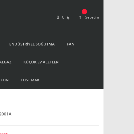
Giriş
Sepetim
ENDÜSTRİYEL SOĞUTMA
FAN
ALGAZ
KÜÇÜK EV ALETLERİ
İFON
TOST MAK.
2001A