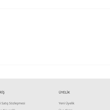
RİŞ
ÜYELİK
i Satış Sözleşmesi
Yeni Üyelik