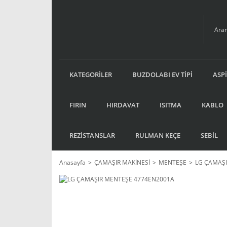
KATEGORİLER
BUZDOLABI EV TİPİ
ASP
FIRIN
HIRDAVAT
ISITMA
KABLO
REZİSTANSLAR
RULMAN KEÇE
SEBİL
Anasayfa
ÇAMAŞIR MAKİNESİ
MENTEŞE
LG ÇAMAŞ