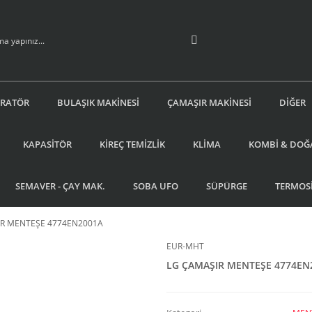
İRATÖR
BULAŞIK MAKİNESİ
ÇAMAŞIR MAKİNESİ
DİĞER
KAPASİTÖR
KİREÇ TEMİZLİK
KLİMA
KOMBİ & DOĞ
SEMAVER - ÇAY MAK.
SOBA UFO
SÜPÜRGE
TERMOS
IR MENTEŞE 4774EN2001A
EUR-MHT
LG ÇAMAŞIR MENTEŞE 4774EN