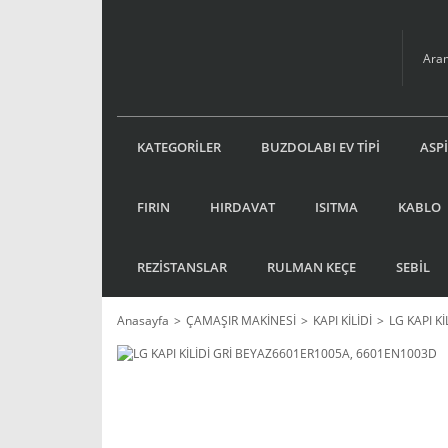
KATEGORİLER
BUZDOLABI EV TİPİ
ASP
FIRIN
HIRDAVAT
ISITMA
KABLO
REZİSTANSLAR
RULMAN KEÇE
SEBİL
Anasayfa
ÇAMAŞIR MAKİNESİ
KAPI KİLİDİ
LG KAPI Kİ