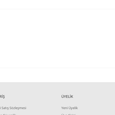
RİŞ
ÜYELİK
i Satış Sözleşmesi
Yeni Üyelik