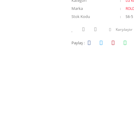
Kategori
LG KA
Marka
ROL
Stok Kodu
S6-5
Karşılaştır
Paylaş :