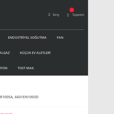
Giriş
Sepetim
ENDÜSTRİYEL SOĞUTMA
FAN
ALGAZ
KÜÇÜK EV ALETLERİ
İFON
TOST MAK.
1ER1005A, 6601EN1003D