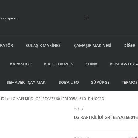
İRATÖR
BULAŞIK MAKİNESİ
ÇAMAŞIR MAKİNESİ
DİĞER
KAPASİTÖR
KİREÇ TEMİZLİK
KLİMA
KOMBİ & DOĞ
SEMAVER - ÇAY MAK.
SOBA UFO
SÜPÜRGE
TERMOS
LİDİ
LG KAPI KİLİDİ GRİ BEYAZ6601ER1005A, 6601EN1003D
ROLD
LG KAPI KİLİDİ GRİ BEYAZ660