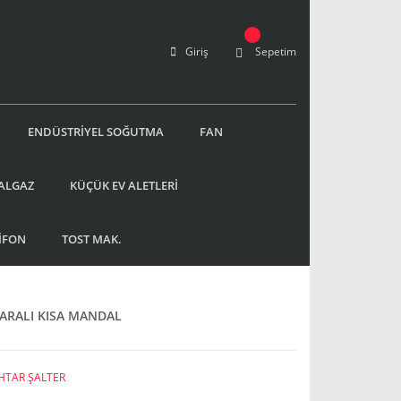
Giriş
Sepetim
ENDÜSTRİYEL SOĞUTMA
FAN
ALGAZ
KÜÇÜK EV ALETLERİ
İFON
TOST MAK.
ARALI KISA MANDAL
HTAR ŞALTER