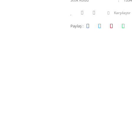
Stok Kodu
1334
Karşılaştır
Paylaş :