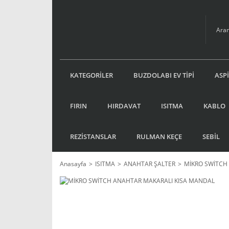
KATEGORİLER
BUZDOLABI EV TİPİ
ASP
FIRIN
HIRDAVAT
ISITMA
KABLO
REZİSTANSLAR
RULMAN KEÇE
SEBİL
Anasayfa
ISITMA
ANAHTAR ŞALTER
MİKRO SWİTCH