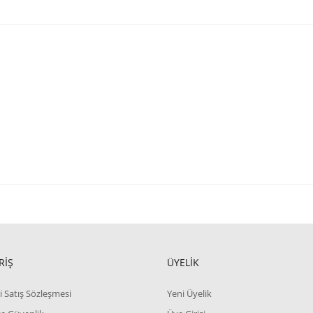
RİŞ
ÜYELİK
i Satış Sözleşmesi
Yeni Üyelik