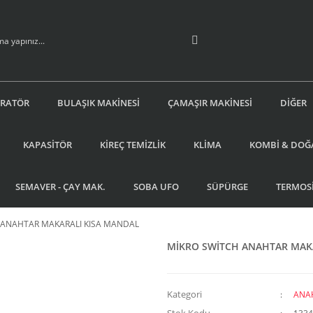
İRATÖR
BULAŞIK MAKİNESİ
ÇAMAŞIR MAKİNESİ
DİĞER
KAPASİTÖR
KİREÇ TEMİZLİK
KLİMA
KOMBİ & DOĞ
SEMAVER - ÇAY MAK.
SOBA UFO
SÜPÜRGE
TERMOS
 ANAHTAR MAKARALI KISA MANDAL
MİKRO SWİTCH ANAHTAR MAK
Kategori
ANA