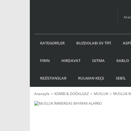
KATEGORİLER
BUZDOLABI EV TİPİ
ASP
FIRIN
HIRDAVAT
ISITMA
KABLO
REZİSTANSLAR
RULMAN KEÇE
SEBİL
Anasayfa
KOMBİ & DOĞALGAZ
MUSLUK
MUSLUK İ