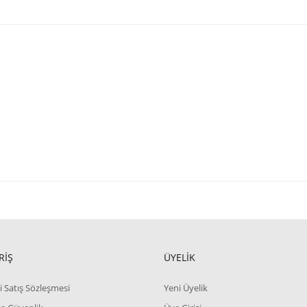
RİŞ
ÜYELİK
i Satış Sözleşmesi
Yeni Üyelik