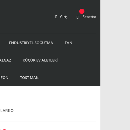
Giriş
Sepetim
ENDÜSTRİYEL SOĞUTMA
FAN
ALGAZ
KÜÇÜK EV ALETLERİ
İFON
TOST MAK.
ALARKO