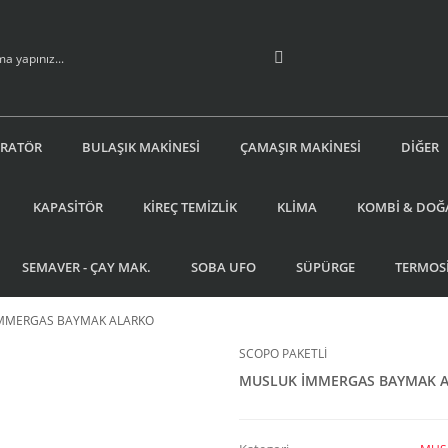
İRATÖR
BULAŞIK MAKİNESİ
ÇAMAŞIR MAKİNESİ
DİĞER
KAPASİTÖR
KİREÇ TEMİZLİK
KLİMA
KOMBİ & DOĞ
SEMAVER - ÇAY MAK.
SOBA UFO
SÜPÜRGE
TERMOS
MMERGAS BAYMAK ALARKO
SCOPO PAKETLİ
MUSLUK İMMERGAS BAYMAK 