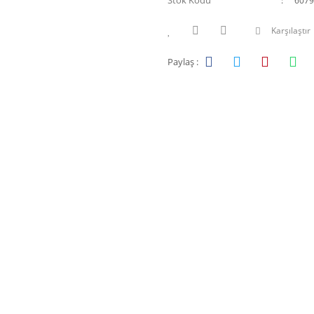
Stok Kodu
6079
Karşılaştır
Paylaş :