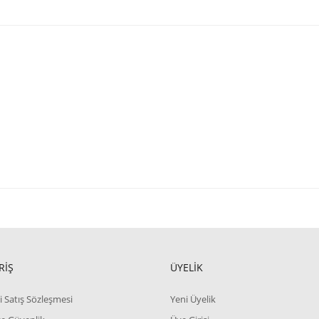
RİŞ
ÜYELİK
i Satış Sözleşmesi
Yeni Üyelik