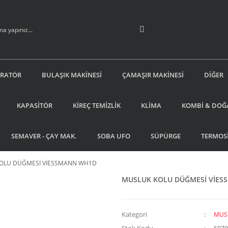
İRATÖR
BULAŞIK MAKİNESİ
ÇAMAŞIR MAKİNESİ
DİĞER
KAPASİTÖR
KİREÇ TEMİZLİK
KLİMA
KOMBİ & DOĞ
SEMAVER - ÇAY MAK.
SOBA UFO
SÜPÜRGE
TERMOS
OLU DÜĞMESİ VİESSMANN WH1D
MUSLUK KOLU DÜĞMESİ VİE
Kategori
MUS