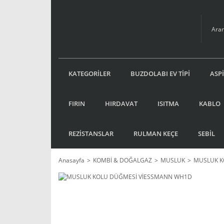
KATEGORİLER
BUZDOLABI EV TİPİ
ASP
FIRIN
HIRDAVAT
ISITMA
KABLO
REZİSTANSLAR
RULMAN KEÇE
SEBİL
Anasayfa
KOMBİ & DOĞALGAZ
MUSLUK
MUSLUK K