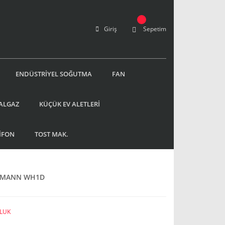
Giriş
Sepetim
ENDÜSTRİYEL SOĞUTMA
FAN
ALGAZ
KÜÇÜK EV ALETLERİ
İFON
TOST MAK.
SSMANN WH1D
LUK