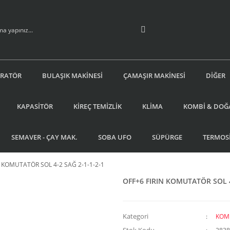
İRATÖR
BULAŞIK MAKİNESİ
ÇAMAŞIR MAKİNESİ
DİĞER
KAPASİTÖR
KİREÇ TEMİZLİK
KLİMA
KOMBİ & DOĞ
SEMAVER - ÇAY MAK.
SOBA UFO
SÜPÜRGE
TERMOS
N KOMUTATÖR SOL 4-2 SAĞ 2-1-1-2-1
OFF+6 FIRIN KOMUTATÖR SOL 4
Kategori
KOM