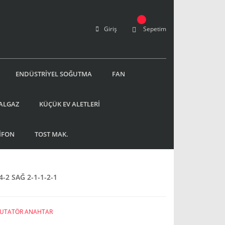
Giriş
Sepetim
ENDÜSTRİYEL SOĞUTMA
FAN
ALGAZ
KÜÇÜK EV ALETLERİ
İFON
TOST MAK.
-2 SAĞ 2-1-1-2-1
UTATÖR ANAHTAR