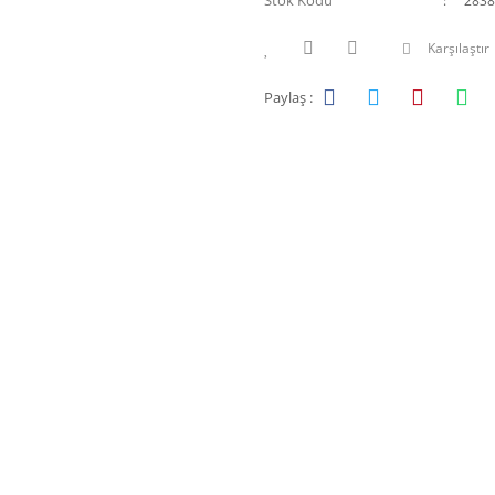
Stok Kodu
2838
Karşılaştır
Paylaş :