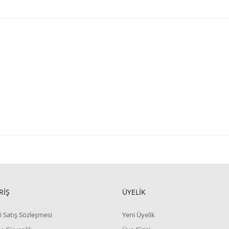
RİŞ
ÜYELİK
i Satış Sözleşmesi
Yeni Üyelik