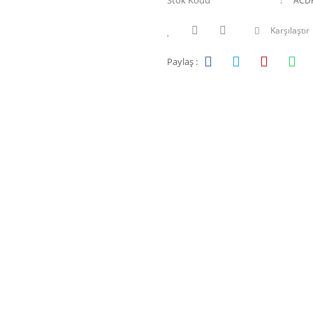
Stok Kodu
ACD
Karşılaştır
Paylaş :