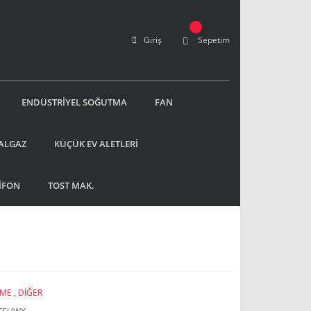
Giriş
Sepetim
ENDÜSTRİYEL SOĞUTMA
FAN
ALGAZ
KÜÇÜK EV ALETLERİ
İFON
TOST MAK.
ME
,
DİĞER