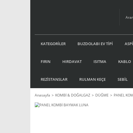
KATEGORİLER
BUZDOLABI EV TİPİ
ASP
FIRIN
HIRDAVAT
ISITMA
KABLO
REZİSTANSLAR
RULMAN KEÇE
SEBİL
Anasayfa
KOMBİ & DOĞALGAZ
DÜĞME
PANEL KOM