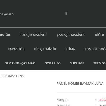
İRATÖR
BULAŞIK MAKİNESİ
ÇAMAŞIR MAKİNESİ
DİĞER
KAPASİTÖR
KİREÇ TEMİZLİK
KLİMA
KOMBİ & DOĞ
SEMAVER - ÇAY MAK.
SOBA UFO
SÜPÜRGE
TERMOS
Bİ BAYMAK LUNA
PANEL KOMBİ BAYMAK LUNA
Kategori
DÜĞ