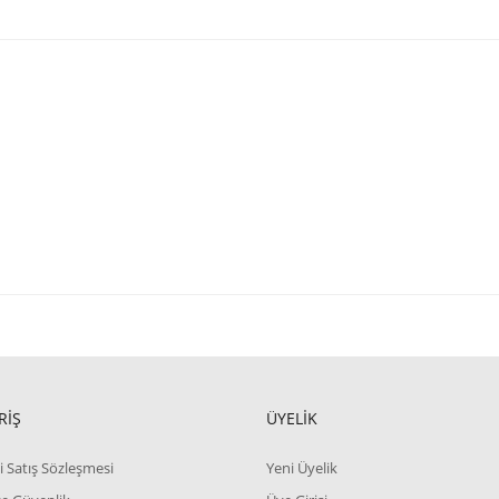
RİŞ
ÜYELİK
i Satış Sözleşmesi
Yeni Üyelik