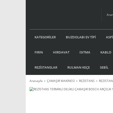
KATEGORİLER
BUZDOLABI EV TİPİ
ASP
FIRIN
HIRDAVAT
ISITMA
KABLO
REZİSTANSLAR
RULMAN KEÇE
SEBİL
Anasayfa
ÇAMAŞIR MAKİNESİ
REZİSTANS
REZİSTAN