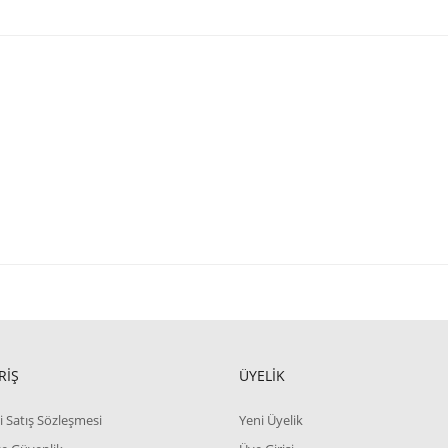
RİŞ
ÜYELİK
i Satış Sözleşmesi
Yeni Üyelik