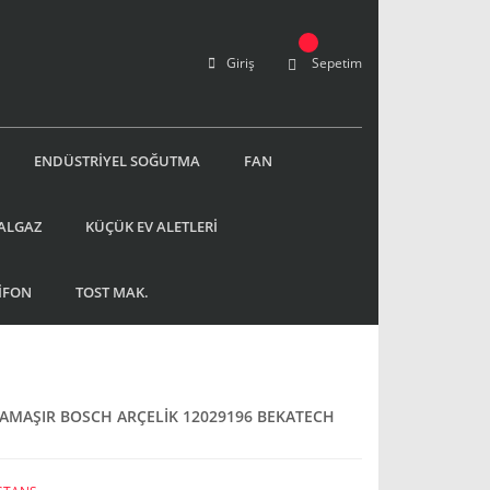
Giriş
Sepetim
ENDÜSTRİYEL SOĞUTMA
FAN
ALGAZ
KÜÇÜK EV ALETLERİ
İFON
TOST MAK.
 ÇAMAŞIR BOSCH ARÇELİK 12029196 BEKATECH