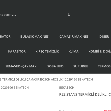
İRATÖR
BULAŞIK MAKİNESİ
ÇAMAŞIR MAKİNESİ
DİĞER
KAPASİTÖR
KİREÇ TEMİZLİK
KLİMA
KOMBİ & DOĞ
SEMAVER - ÇAY MAK.
SOBA UFO
SÜPÜRGE
TERMOS
S TERMİKLİ DELİKLİ ÇAMAŞIR BOSCH ARÇELİK 12029196 BEKATECH
BEKATECH
REZİSTANS TERMİKLİ DELİKLİ