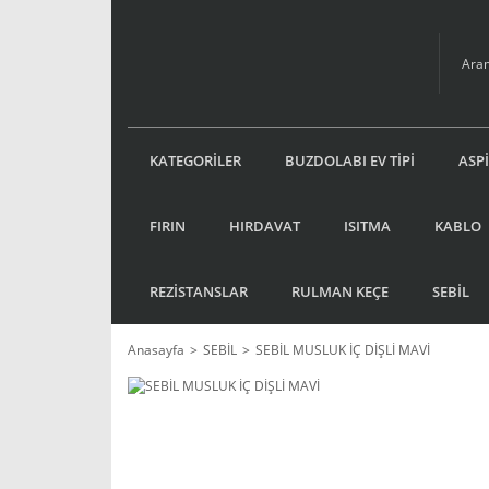
KATEGORİLER
BUZDOLABI EV TİPİ
ASP
FIRIN
HIRDAVAT
ISITMA
KABLO
REZİSTANSLAR
RULMAN KEÇE
SEBİL
Anasayfa
SEBİL
SEBİL MUSLUK İÇ DİŞLİ MAVİ