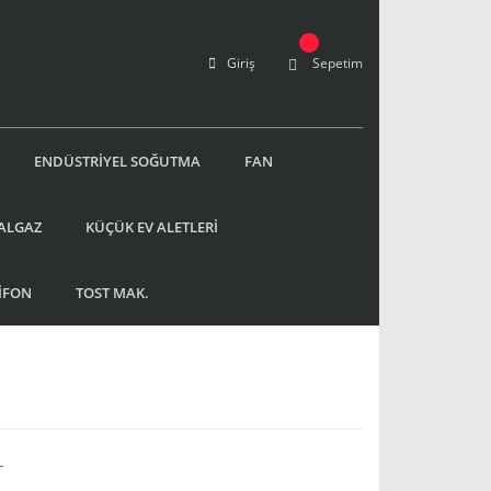
Giriş
Sepetim
ENDÜSTRİYEL SOĞUTMA
FAN
ALGAZ
KÜÇÜK EV ALETLERİ
İFON
TOST MAK.
L