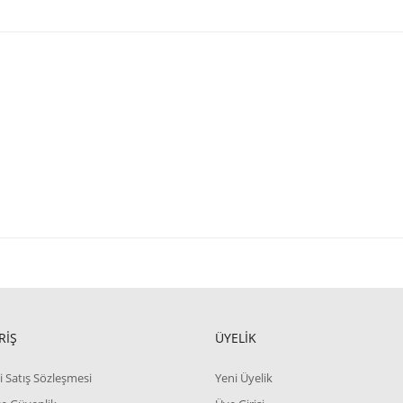
RİŞ
ÜYELİK
i Satış Sözleşmesi
Yeni Üyelik