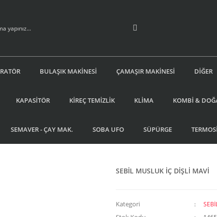
İRATÖR
BULAŞIK MAKİNESİ
ÇAMAŞIR MAKİNESİ
DİĞER
KAPASİTÖR
KİREÇ TEMİZLİK
KLİMA
KOMBİ & DOĞ
SEMAVER - ÇAY MAK.
SOBA UFO
SÜPÜRGE
TERMOS
SEBİL MUSLUK İÇ DİŞLİ MAVİ
Kategori
SEBİ