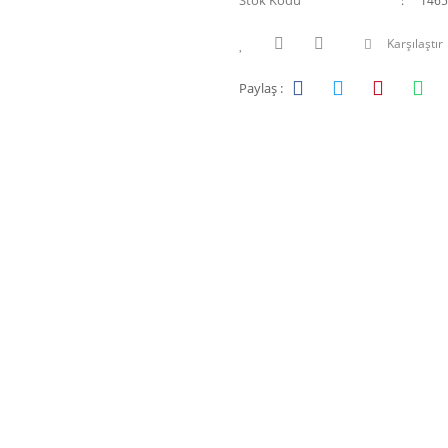
Stok Kodu
1465
Karşılaştır
Paylaş :