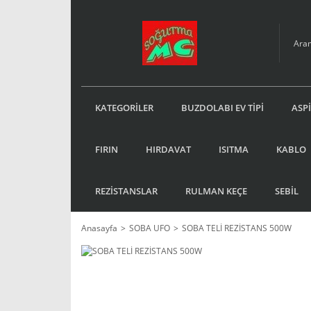
KATEGORİLER
BUZDOLABI EV TİPİ
ASP
FIRIN
HIRDAVAT
ISITMA
KABLO
REZİSTANSLAR
RULMAN KEÇE
SEBİL
Anasayfa
SOBA UFO
SOBA TELİ REZİSTANS 500W