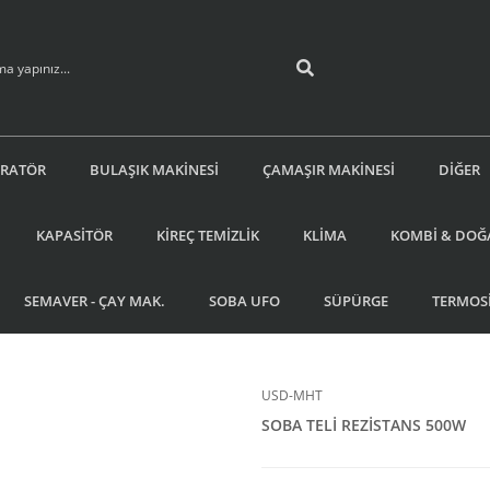
İRATÖR
BULAŞIK MAKİNESİ
ÇAMAŞIR MAKİNESİ
DİĞER
KAPASİTÖR
KİREÇ TEMİZLİK
KLİMA
KOMBİ & DOĞ
SEMAVER - ÇAY MAK.
SOBA UFO
SÜPÜRGE
TERMOS
USD-MHT
SOBA TELİ REZİSTANS 500W