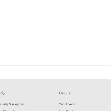
RİŞ
ÜYELİK
i Satış Sözleşmesi
Yeni Üyelik