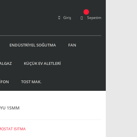
Giriş
Sepetim
ENDÜSTRİYEL SOĞUTMA
FAN
ALGAZ
KÜÇÜK EV ALETLERİ
İFON
TOST MAK.
OYU 15MM
OSTAT ISITMA