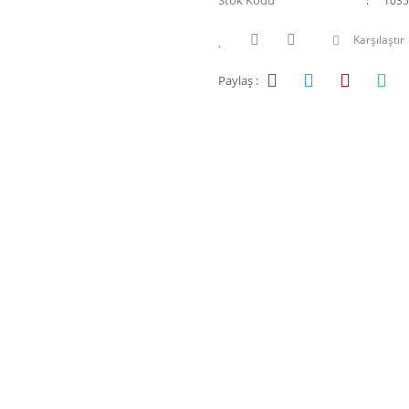
Stok Kodu
1035
Karşılaştır
Paylaş :