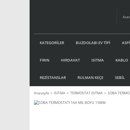
KATEGORİLER
BUZDOLABI EV TİPİ
ASP
FIRIN
HIRDAVAT
ISITMA
KABLO
REZİSTANSLAR
RULMAN KEÇE
SEBİL
Anasayfa
ISITMA
TERMOSTAT ISITMA
SOBA TERMOS