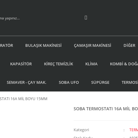
İRATÖR
BULAŞIK MAKİNESİ
ÇAMAŞIR MAKİNESİ
DİĞER
KAPASİTÖR
KİREÇ TEMİZLİK
KLİMA
KOMBİ & DOĞ
SEMAVER - ÇAY MAK.
SOBA UFO
SÜPÜRGE
TERMOS
TATI 16A MİL BOYU 15MM
SOBA TERMOSTATI 16A MİL B
Kategori
TERM