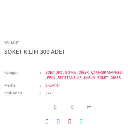
YRL-MHT
SÖKET KILIFI 300 ADET
Kategori
SOBA UFO
,
ISITMA
,
DİĞER
,
ÇAMAŞIR MAKİNESİ
,
FIRIN
,
REZİSTANSLAR
,
KABLO
,
SÖKET
,
DİĞER
Marka
YRL-MHT
Stok Kodu
2773