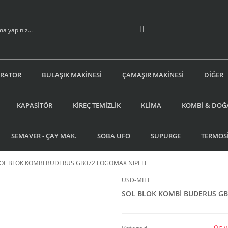
İRATÖR
BULAŞIK MAKİNESİ
ÇAMAŞIR MAKİNESİ
DİĞER
KAPASİTÖR
KİREÇ TEMİZLİK
KLİMA
KOMBİ & DOĞ
SEMAVER - ÇAY MAK.
SOBA UFO
SÜPÜRGE
TERMOS
OL BLOK KOMBİ BUDERUS GB072 LOGOMAX NİPELİ
USD-MHT
SOL BLOK KOMBİ BUDERUS GB