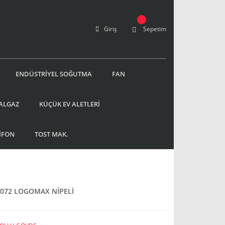
Giriş
Sepetim
ENDÜSTRİYEL SOĞUTMA
FAN
ALGAZ
KÜÇÜK EV ALETLERİ
İFON
TOST MAK.
072 LOGOMAX NİPELİ