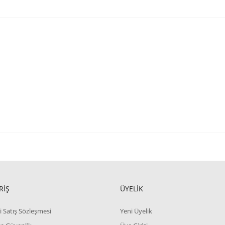
RİŞ
ÜYELİK
i Satış Sözleşmesi
Yeni Üyelik