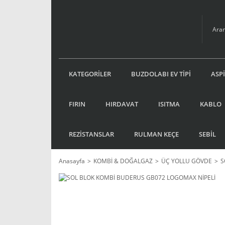
KATEGORİLER
BUZDOLABI EV TİPİ
ASP
FIRIN
HIRDAVAT
ISITMA
KABLO
REZİSTANSLAR
RULMAN KEÇE
SEBİL
Anasayfa
KOMBİ & DOĞALGAZ
ÜÇ YOLLU GÖVDE
S