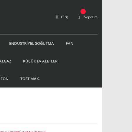
Giriş
Sepetim
ENDÜSTRİYEL SOĞUTMA
FAN
ALGAZ
KÜÇÜK EV ALETLERİ
İFON
TOST MAK.