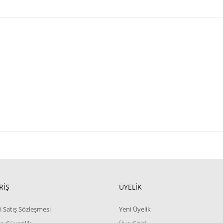
RİŞ
ÜYELİK
i Satış Sözleşmesi
Yeni Üyelik