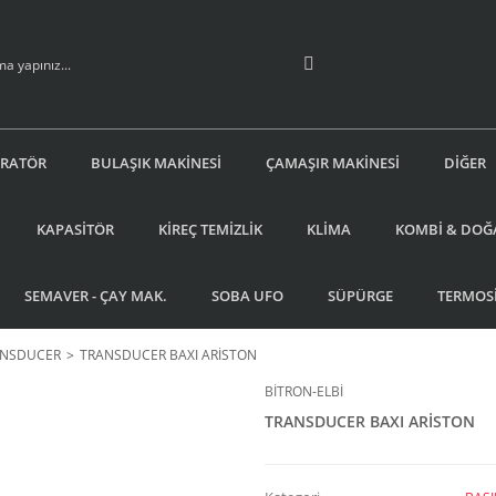
İRATÖR
BULAŞIK MAKİNESİ
ÇAMAŞIR MAKİNESİ
DİĞER
KAPASİTÖR
KİREÇ TEMİZLİK
KLİMA
KOMBİ & DOĞ
SEMAVER - ÇAY MAK.
SOBA UFO
SÜPÜRGE
TERMOS
ANSDUCER
TRANSDUCER BAXI ARİSTON
BİTRON-ELBİ
TRANSDUCER BAXI ARİSTON