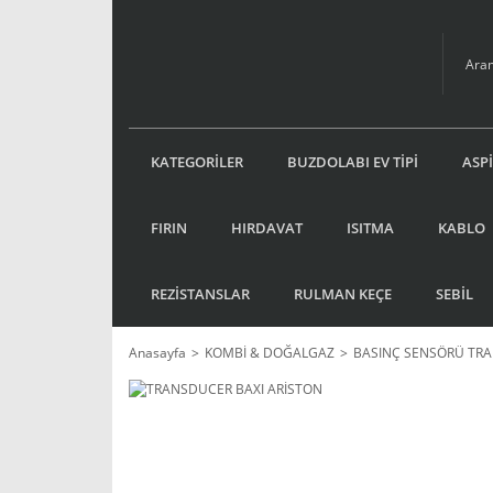
KATEGORİLER
BUZDOLABI EV TİPİ
ASP
FIRIN
HIRDAVAT
ISITMA
KABLO
REZİSTANSLAR
RULMAN KEÇE
SEBİL
Anasayfa
KOMBİ & DOĞALGAZ
BASINÇ SENSÖRÜ TR