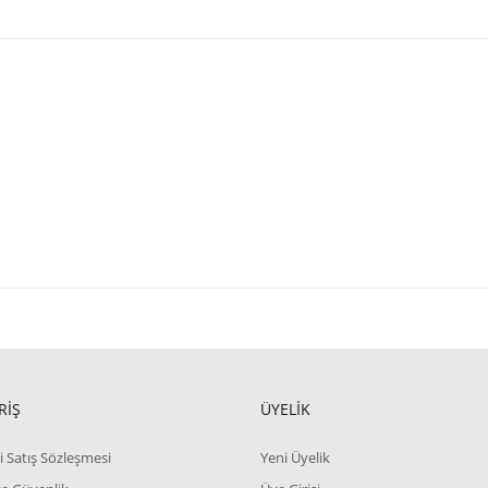
RİŞ
ÜYELİK
i Satış Sözleşmesi
Yeni Üyelik