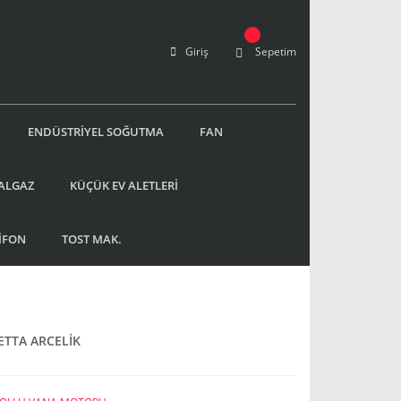
Giriş
Sepetim
ENDÜSTRİYEL SOĞUTMA
FAN
ALGAZ
KÜÇÜK EV ALETLERİ
İFON
TOST MAK.
TTA ARCELİK