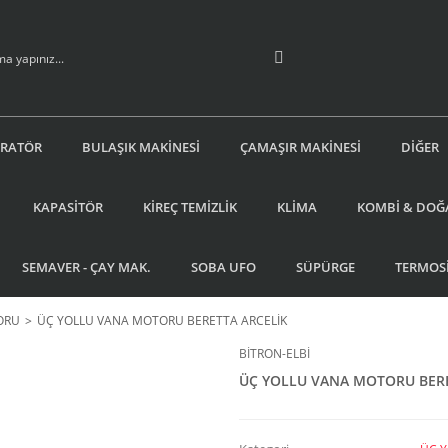
İRATÖR
BULAŞIK MAKİNESİ
ÇAMAŞIR MAKİNESİ
DİĞER
KAPASİTÖR
KİREÇ TEMİZLİK
KLİMA
KOMBİ & DOĞ
SEMAVER - ÇAY MAK.
SOBA UFO
SÜPÜRGE
TERMOS
ORU
ÜÇ YOLLU VANA MOTORU BERETTA ARCELİK
BİTRON-ELBİ
ÜÇ YOLLU VANA MOTORU BERE