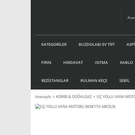
KATEGORİLER
BUZDOLABI EV TİPİ
ASP
FIRIN
HIRDAVAT
ISITMA
KABLO
REZİSTANSLAR
RULMAN KEÇE
SEBİL
Anasayfa
KOMBİ & DOĞALGAZ
ÜÇ YOLLU VANA MOT