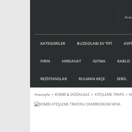
KATEGORİLER
BUZDOLABI EV TİPİ
ASP
FIRIN
HIRDAVAT
ISITMA
KABLO
REZİSTANSLAR
RULMAN KEÇE
SEBİL
Anasayfa
KOMBİ & DOĞALGAZ
ATEŞLEME TRAFO
K