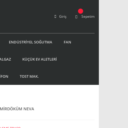
Giriş
Sepetim
ENDÜSTRİYEL SOĞUTMA
FAN
ALGAZ
KÜÇÜK EV ALETLERİ
İFON
TOST MAK.
EMİRDÖKÜM NEVA