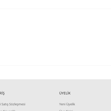
RİŞ
ÜYELİK
i Satış Sözleşmesi
Yeni Üyelik